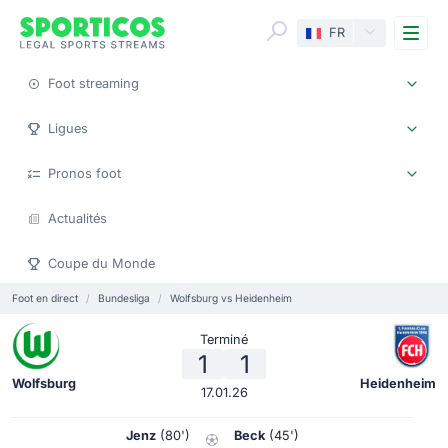
Me
FR
Foot streaming
Ligues
Pronos foot
Actualités
Coupe du Monde
Foot en direct
Bundesliga
Wolfsburg vs Heidenheim
Terminé
1
1
Wolfsburg
Heidenheim
17.01.26
Jenz
(80')
Beck
(45')