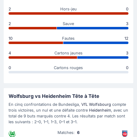
Changement de joueur
2
Hors-jeu
0
46'
Aaron Zehnter
Kevin Paredes
2
Sauve
3
Aaron Zehnter cède sa place à Kevin Paredes pour VfL
10
Fautes
12
Wolfsbourg qui effectue là son première changement.
4
Cartons jaunes
3
But !
45'
Adrian Beck
(Buteur)
0
Cartons rouges
0
Adrian Beck permet à 1. FC Heidenheim de prendre
l'avantage.
Wolfsburg vs Heidenheim Tête à Tête
Carte jaune
En cinq confrontations de Bundesliga,
VfL Wolfsbourg
compte
29'
Niklas Dorsch
trois victoires, un nul et une défaite contre
Heidenheim
, avec un
total de 9 buts marqués contre 4. Les résultats par match sont
Carton jaune pour Niklas Dorsch (1. FC Heidenheim).
les suivants : 2–0, 1–1, 1–3, 0–1 et 3–1.
Matches:
6
Carte jaune