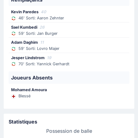
Changement de joueur
Kevin Paredes
40
46' Sorti: Aaron Zehnter
70'
Yannick Gerhardt
Sael Kumbedi
26
Jesper Lindstrom
59' Sorti: Jan Burger
Remplacement pour VfL Wolfsbourg : Jesper Lindstrom
Adam Daghim
11
remplace Yannick Gerhardt pour le quatrième
59' Sorti: Lovro Majer
changement de la partie opéré par Daniel Bauer.
Jesper Lindstrom
19
70' Sorti: Yannick Gerhardt
Carte jaune
68'
Kevin Paredes
Joueurs Absents
Tobias Welz, arbitre de la rencontre, avertit Kevin
Paredes (VfL Wolfsbourg).
Mohamed Amoura
Blessé
Changement de joueur
59'
Lovro Majer
Adam Daghim
Statistiques
Adam Daghim remplace Lovro Majer pour VfL
Possession de balle
Wolfsbourg. C'est le troisième remplacement opéré par