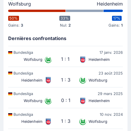
Wolfsburg
Heidenheim
26'
Marnon Busch
Marnon Busch est averti pour 1. FC Heidenheim.
50%
33%
17%
Gains:
3
Nul:
2
Gains:
1
Carte jaune
16'
Maximilian Arnold
Dernières confrontations
L'arbitre sort un carton jaune pour Maximilian Arnold
(VfL Wolfsbourg).
Bundesliga
17 janv. 2026
1 : 1
Wolfsburg
Heidenheim
Le début du match
Bundesliga
23 août 2025
1 : 3
Heidenheim
Wolfsburg
Bundesliga
29 mars 2025
0 : 1
Wolfsburg
Heidenheim
Bundesliga
10 nov. 2024
1 : 3
Heidenheim
Wolfsburg