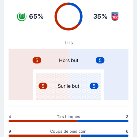
l'entraineur de VfL Wolfsbourg.
65%
35%
Changement de joueur
59'
Jan Burger
Sael Kumbedi
Tirs
VfL Wolfsbourg procède à un deuxième changement
avec l'entrée en jeu de Sael Kumbedi à la place de Jan
Burger.
5
Hors but
5
Carte jaune
59'
Christian Eriksen
5
Sur le but
5
Carton jaune pour Christian Eriksen.
Carte jaune
58'
Jonas Fohrenbach
4
Tirs bloqués
3
Le joueur de 1. FC Heidenheim, Jonas Fohrenbach,
écope d'un carton jaune.
9
Coups de pied coin
6