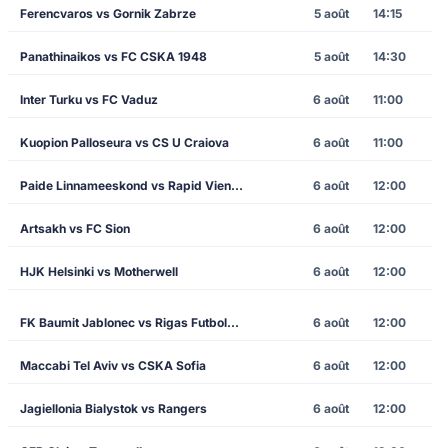
Ferencvaros vs Gornik Zabrze
5 août
14:15
Panathinaikos vs FC CSKA 1948
5 août
14:30
Inter Turku vs FC Vaduz
6 août
11:00
Kuopion Palloseura vs CS U Craiova
6 août
11:00
Paide Linnameeskond vs Rapid Vienna
6 août
12:00
Artsakh vs FC Sion
6 août
12:00
HJK Helsinki vs Motherwell
6 août
12:00
FK Baumit Jablonec vs Rigas Futbola Skola
6 août
12:00
Maccabi Tel Aviv vs CSKA Sofia
6 août
12:00
Jagiellonia Bialystok vs Rangers
6 août
12:00