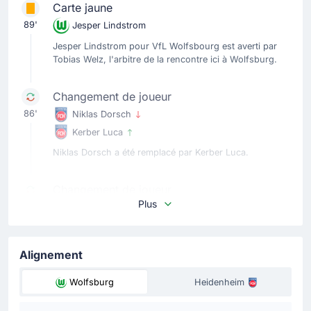
Carte jaune
89'
Jesper Lindstrom
Jesper Lindstrom pour VfL Wolfsbourg est averti par
Tobias Welz, l'arbitre de la rencontre ici à Wolfsburg.
Changement de joueur
86'
Niklas Dorsch
Kerber Luca
Niklas Dorsch a été remplacé par Kerber Luca.
Changement de joueur
Plus
86'
Marvin Pieringer
Mikkel Kaufmann
1. FC Heidenheim effectue son troisième changement
Alignement
avec Mikkel Kaufmann qui remplace Marvin Pieringer.
Wolfsburg
Heidenheim
But !