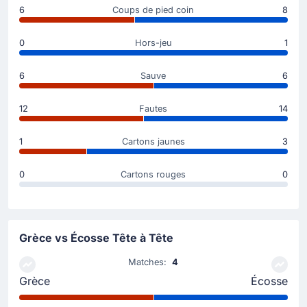
6
Coups de pied coin
8
menée que 3-1 désormais.
Passe décisive de John McGinn.
0
Hors-jeu
1
6
Sauve
6
But !
63'
Christos Tzolis
(Buteur)
12
Fautes
14
Anastasios Bakasetas
(Passe décisive)
But !! Christos Tzolis marque et donne un avantage
1
Cartons jaunes
3
conséquent à son équipe. 3-0 désormais en faveur
de Grèce.
0
Cartons rouges
0
Anastasios Bakasetas réalise une passe décisive.
But !
Grèce vs Écosse Tête à Tête
57'
Konstantinos Karetsas
(Buteur)
Matches:
4
Andrews Tetteh
(Passe décisive)
Grèce
Écosse
Grèce s'envole dans ce match grâce à ce but de
Konstantinos Karetsas : 2-0.