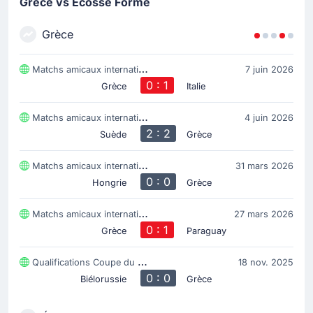
Grèce vs Écosse Forme
But !
Grèce
7'
Anastasios Bakasetas
(Buteur)
But! Anastasios Bakasetas marque et donne
Matchs amicaux internationaux
7 juin 2026
l'avantage au score à Grèce. 1-0 au stade
0 : 1
Grèce
Italie
Karaïskakis.
Matchs amicaux internationaux
4 juin 2026
2 : 2
Le début du match
Suède
Grèce
Matchs amicaux internationaux
31 mars 2026
0 : 0
Hongrie
Grèce
Matchs amicaux internationaux
27 mars 2026
0 : 1
Grèce
Paraguay
Qualifications Coupe du Monde, UEFA
18 nov. 2025
0 : 0
Biélorussie
Grèce