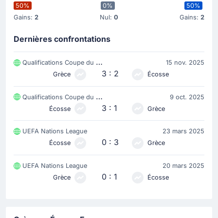
50%
0%
50%
Andrews Tetteh a réussi la passe décisive ayant
Gains:
2
Nul:
0
Gains:
2
conduit au but de son coéquipier.
Dernières confrontations
Changement de joueur
43'
Vangelis Pavlidis
Qualifications Coupe du Monde, UEFA
15 nov. 2025
3 : 2
Andrews Tetteh
Grèce
Écosse
Grèce procède à un première changement. Vangelis
Qualifications Coupe du Monde, UEFA
9 oct. 2025
Pavlidis est remplacé par Andrews Tetteh ici à Le Pirée.
3 : 1
Écosse
Grèce
Carte jaune
UEFA Nations League
23 mars 2025
30'
Lewis Ferguson
0 : 3
Écosse
Grèce
Avertissement pour Lewis Ferguson (Écosse).
UEFA Nations League
20 mars 2025
0 : 1
Carte jaune
Grèce
Écosse
10'
John McGinn
John McGinn est averti pour Écosse.