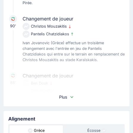
Pirée.
Changement de joueur
90'
Christos Mouzakitis
Pantelis Chatzidiakos
Ivan Jovanovic (Grèce) effectue un troisième
changement avec l'entrée en jeu de Pantelis
Chatzidiakos qui entre sur le terrain en remplacement de
Christos Mouzakitis au stade Karaïskakis.
Changement de joueur
88'
Ben Doak
George Hirst
Plus
Écosse procède à son cinquième changement avec Ben
Doak qui cède sa place à George Hirst.
Alignement
Carte jaune
85'
John Souttar
Grèce
Écosse