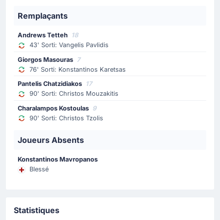
Giorgos Masouras
Remplaçants
Grèce procède à un deuxième changement avec l'entrée
en jeu de Giorgos Masouras à la place de Konstantinos
Andrews Tetteh
18
Karetsas.
43' Sorti: Vangelis Pavlidis
Giorgos Masouras
7
Changement de joueur
76' Sorti: Konstantinos Karetsas
75'
Aaron Hickey
Pantelis Chatzidiakos
17
Anthony Ralston
90' Sorti: Christos Mouzakitis
Remplacement pour Écosse : Anthony Ralston remplace
Charalampos Kostoulas
9
Aaron Hickey pour le deuxième changement de la partie
90' Sorti: Christos Tzolis
opéré par Steve Clarke.
Joueurs Absents
Changement de joueur
Konstantinos Mavropanos
75'
Grant Hanley
Blessé
Scott McKenna
Grant Hanley a été remplacé par Scott McKenna.
Statistiques