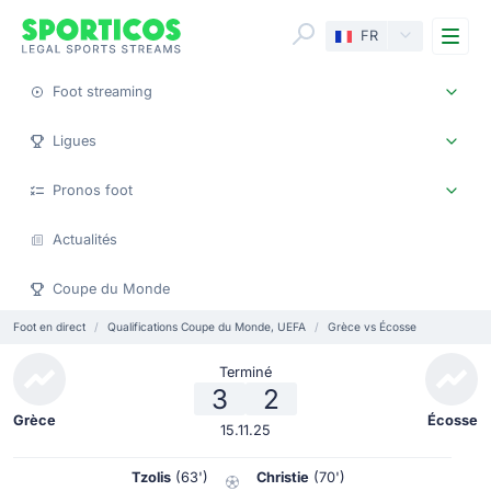
Me
FR
Foot streaming
Ligues
Pronos foot
Actualités
Coupe du Monde
Foot en direct
Qualifications Coupe du Monde, UEFA
Grèce vs Écosse
Terminé
3
2
Grèce
Écosse
15.11.25
Tzolis
(63')
Christie
(70')