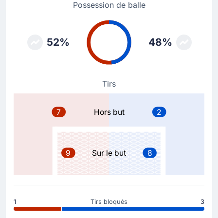
Possession de balle
But !
70'
Ryan Christie
(Buteur)
Andrew Robertson
(Passe décisive)
52%
48%
But au stade Karaïskakis! Ryan Christie (Écosse), de
la tête, réduit le score pour l'équpe visiteur.
Bon travail de Andrew Robertson qui donne le ballon
à son coéquipier et lui offre ainsi le but.
Tirs
Carte jaune
7
Hors but
2
66'
Anastasios Bakasetas
Anastasios Bakasetas pour Grèce est averti par Jesus
Gil Manzano, l'arbitre de la rencontre ici à Le Pirée.
9
Sur le but
8
But !
65'
Ben Doak
(Buteur)
John McGinn
(Passe décisive)
1
Tirs bloqués
3
But !! Ben Doak marque pour Écosse qui n'est plus