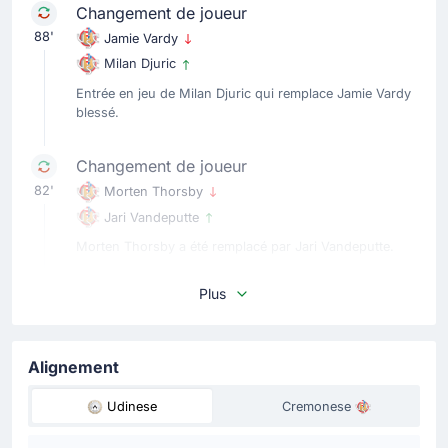
Changement de joueur
88'
Jamie Vardy
Milan Djuric
Entrée en jeu de Milan Djuric qui remplace Jamie Vardy
blessé.
Changement de joueur
82'
Morten Thorsby
Jari Vandeputte
Morten Thorsby a été remplacé par Jari Vandeputte.
Plus
Changement de joueur
82'
Youssef Maleh
Michele Collocolo
Alignement
Youssef Maleh, qui grimaçait, vient d'être remplacé par
Michele Collocolo pour l'équipe de US Cremonese.
Udinese
Cremonese