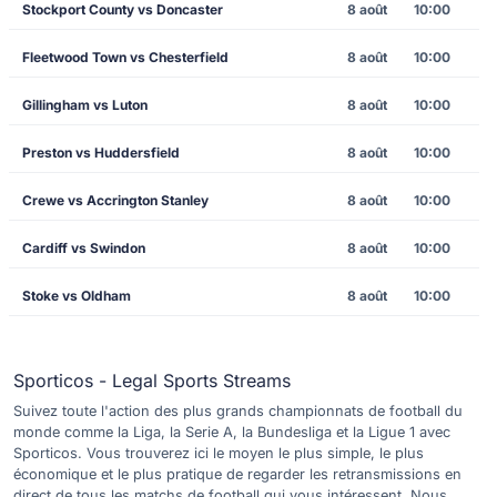
Stockport County vs Doncaster
8 août
10:00
Fleetwood Town vs Chesterfield
8 août
10:00
Gillingham vs Luton
8 août
10:00
Preston vs Huddersfield
8 août
10:00
Crewe vs Accrington Stanley
8 août
10:00
Cardiff vs Swindon
8 août
10:00
Stoke vs Oldham
8 août
10:00
Sporticos - Legal Sports Streams
Suivez toute l'action des plus grands championnats de football du
monde comme la Liga, la Serie A, la Bundesliga et la Ligue 1 avec
Sporticos. Vous trouverez ici le moyen le plus simple, le plus
économique et le plus pratique de regarder les retransmissions en
direct de tous les matchs de football qui vous intéressent. Nous