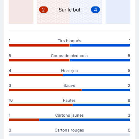
Christian Kabasele a été remplacé par Nicolo Bertola.
2
Sur le but
4
But !
9'
Jamie Vardy
(Buteur)
1
Tirs bloqués
1
US Cremonese prend la tête : 0 - 1 au tableau
d'affichage. Jamie Vardy permet à son équipe de
mener au score dans ce match.
5
Coups de pied coin
5
4
Hors-jeu
5
Le début du match
3
Sauve
2
10
Fautes
9
1
Cartons jaunes
3
0
Cartons rouges
0