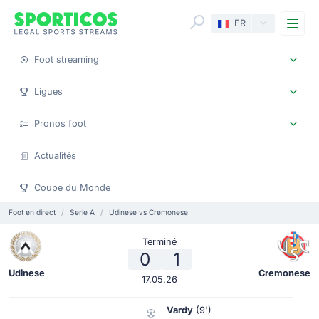
Me
FR
Foot streaming
Ligues
Pronos foot
Actualités
Coupe du Monde
Foot en direct
Serie A
Udinese vs Cremonese
Terminé
0
1
Udinese
Cremonese
17.05.26
Vardy
(9')