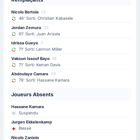
67'
Hassane Kamara
Nicolo Bertola
13
Le joueur de Udinese Calcio, Hassane Kamara, écope
46' Sorti: Christian Kabasele
d'un carton jaune.
Jordan Zemura
33
61' Sorti: Juan Arizala
Changement de joueur
Idrissa Gueye
7
61'
Juan Arizala
71' Sorti: Lennon Miller
Jordan Zemura
Vakoun Issouf Bayo
15
Juan Arizala a été remplacé par Jordan Zemura.
71' Sorti: Keinan Davis
Abdoulaye Camara
29
79' Sorti: Hassane Kamara
Changement de joueur
60'
Tommaso Barbieri
Joueurs Absents
Romano Floriani
US Cremonese effectue son deuxième changement
Hassane Kamara
avec Romano Floriani Mussolini qui remplace Tommaso
Suspendu
Barbieri.
Jurgen Ekkelenkamp
Blessé
Changement de joueur
Nicolo Zaniolo