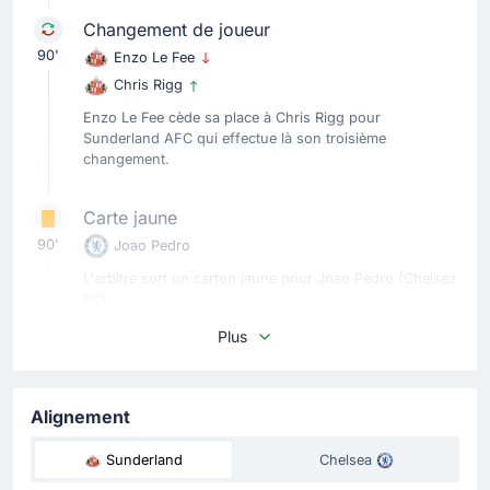
Changement de joueur
90'
Enzo Le Fee
Chris Rigg
Enzo Le Fee cède sa place à Chris Rigg pour
Sunderland AFC qui effectue là son troisième
changement.
Carte jaune
90'
Joao Pedro
L'arbitre sort un carton jaune pour Joao Pedro (Chelsea
FC).
Plus
Carte jaune
89'
Noah Sadiki
Alignement
Carton jaune pour Noah Sadiki.
Sunderland
Chelsea
Changement de joueur