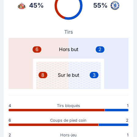
45%
55%
61'
Brian Brobbey
Wilson Isidor
Sunderland AFC effectue son premier changement avec
Wilson Isidor qui remplace Brian Brobbey.
Tirs
Carte jaune
6
Hors but
2
52'
Lutsharel Geertruida
Avertissement pour Lutsharel Geertruida (Sunderland
AFC).
8
Sur le but
3
But !
56'
Cole Palmer
(Buteur)
But !! Chelsea FC réduit le score grâce à Cole Palmer
4
Tirs bloqués
1
: 2 - 1.
6
Coups de pied coin
2
Carte jaune
2
Hors-jeu
1