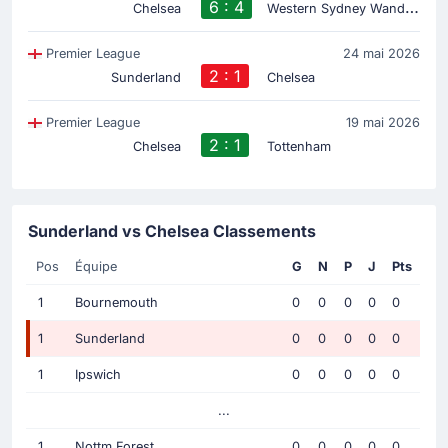
6 : 4
W
estern Sydney Wanderers
Chelsea
Premier League
24 mai 2026
2 : 1
Sunderland
Chelsea
Premier League
19 mai 2026
2 : 1
Chelsea
Tottenham
Sunderland vs Chelsea Classements
Pos
Équipe
G
N
P
J
Pts
1
Bournemouth
0
0
0
0
0
1
Sunderland
0
0
0
0
0
1
Ipswich
0
0
0
0
0
...
1
Nottm Forest
0
0
0
0
0