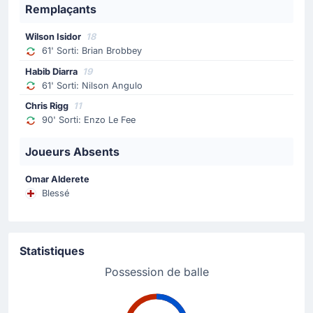
Remplaçants
Carte jaune
Wilson Isidor
18
69'
Enzo Fernandez
61' Sorti: Brian Brobbey
Carton jaune pour Enzo Fernandez.
Habib Diarra
19
61' Sorti: Nilson Angulo
Changement de joueur
Chris Rigg
11
90' Sorti: Enzo Le Fee
65'
Pedro Neto
Trevoh Chalobah
Joueurs Absents
Pedro Neto a été remplacé par Trevoh Chalobah.
Omar Alderete
Blessé
Changement de joueur
61'
Nilson David Angulo Ramirez
Diarra Mouhamadou
Statistiques
Habib Diarra remplace Nilson Angulo pour Sunderland
AFC ici au Stadium of Light.
Possession de balle
Changement de joueur