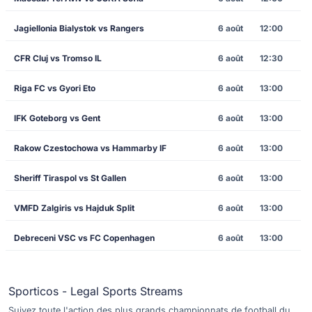
Jagiellonia Bialystok vs Rangers
6 août
12:00
CFR Cluj vs Tromso IL
6 août
12:30
Riga FC vs Gyori Eto
6 août
13:00
IFK Goteborg vs Gent
6 août
13:00
Rakow Czestochowa vs Hammarby IF
6 août
13:00
Sheriff Tiraspol vs St Gallen
6 août
13:00
VMFD Zalgiris vs Hajduk Split
6 août
13:00
Debreceni VSC vs FC Copenhagen
6 août
13:00
Sporticos - Legal Sports Streams
Suivez toute l'action des plus grands championnats de football du