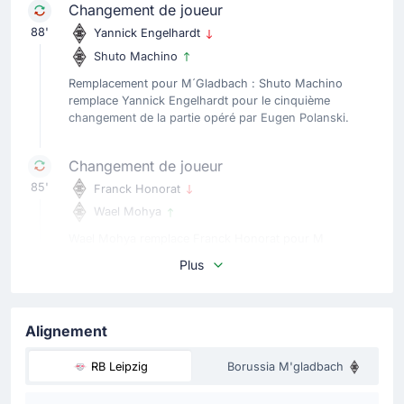
Changement de joueur
88'
Yannick Engelhardt
Shuto Machino
Remplacement pour M´Gladbach : Shuto Machino
remplace Yannick Engelhardt pour le cinquième
changement de la partie opéré par Eugen Polanski.
Changement de joueur
85'
Franck Honorat
Wael Mohya
Wael Mohya remplace Franck Honorat pour M
´Gladbach ici au Red Bull Arena.
Plus
Changement de joueur
85'
Jens Castrop
Alignement
Kevin Stoger
RB Leipzig
Borussia M'gladbach
Kevin Stoger remplace Jens Castrop pour M´Gladbach.
C'est le troisième remplacement opéré par l'entraineur