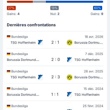
Carte jaune
27%
13%
60%
31'
Wouter Burger
Gains:
4
Nul:
2
Gains:
9
Avertissement pour Wouter Burger (TSG Hoffenheim).
Dernières confrontations
Le début du match
Bundesliga
18 avr. 2026
2 : 1
TSG Hoffenheim
Borussia Dortmund
Bundesliga
7 déc. 2025
B
orussia Dortmund
2 : 0
TSG Hoffenheim
Bundesliga
26 avr. 2025
2 : 3
TSG Hoffenheim
Borussia Dortmund
Bundesliga
15 déc. 2024
B
orussia Dortmund
1 : 1
TSG Hoffenheim
Bundesliga
25 févr. 2024