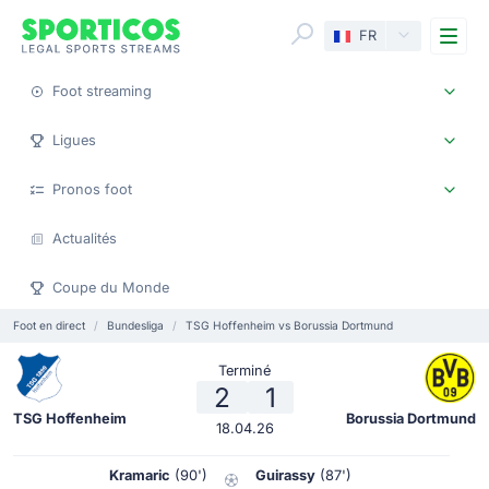
Me
FR
Foot streaming
Ligues
Pronos foot
Actualités
Coupe du Monde
Foot en direct
Bundesliga
TSG Hoffenheim vs Borussia Dortmund
Terminé
2
1
TSG Hoffenheim
Borussia Dortmund
18.04.26
Kramaric
(90')
Guirassy
(87')