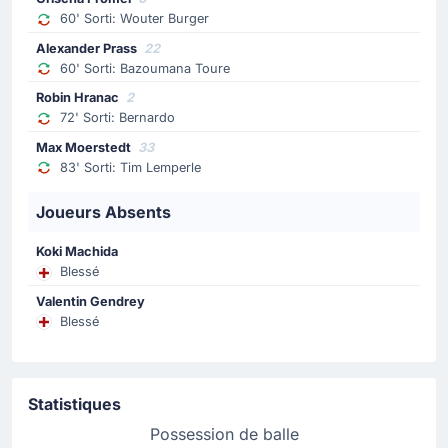
60' Sorti: Wouter Burger
Changement de joueur
Alexander Prass
22
72'
Bernardo
60' Sorti: Bazoumana Toure
Robin Hranac
Robin Hranac
2
Bernardo cède sa place à Robin Hranac pour TSG
72' Sorti: Bernardo
Hoffenheim qui effectue là son troisième changement.
Max Moerstedt
33
83' Sorti: Tim Lemperle
Changement de joueur
Joueurs Absents
72'
Daniel Svensson
Julian Brandt
Koki Machida
Borussia Dortmund procède à son quatrième
Blessé
changement avec Daniel Svensson qui cède sa place à
Valentin Gendrey
Julian Brandt.
Blessé
Changement de joueur
71'
Marcel Sabitzer
Statistiques
Samuele Inacio
Possession de balle
Samuele Inacio remplace Marcel Sabitzer pour Borussia