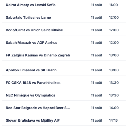
Kairat Almaty vs Levski Sofia
11 août
11:00
Saburtalo Tbilissi vs Larne
11 août
12:00
Bodo/Glimt vs Union Saint Gilloise
11 août
12:00
Sabah Masazir vs AGF Aarhus
11 août
12:00
FK Zalgiris Kaunas vs Dinamo Zagreb
11 août
13:00
Apollon Limassol vs SK Brann
11 août
13:00
FC CSKA 1948 vs Panathinaikos
11 août
13:30
NEC Nimègue vs Olympiakos
11 août
13:30
Red Star Belgrade vs Hapoel Beer Sheva
11 août
14:00
Slovan Bratislava vs Mjällby AIF
11 août
14:15