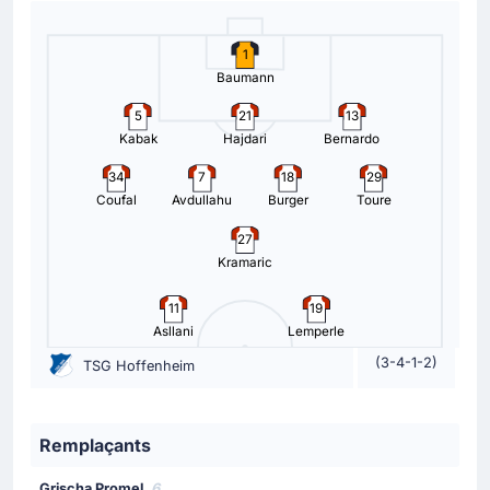
son coéquipier et lui offre ainsi le but.
1
Carte jaune
Baumann
84'
Nico Schlotterbeck
5
21
13
Kabak
Hajdari
Bernardo
Daniel Siebert, arbitre de la rencontre, avertit Nico
Schlotterbeck (Borussia Dortmund).
34
7
18
29
Coufal
Avdullahu
Burger
Toure
Changement de joueur
27
83'
Tim Lemperle
Kramaric
Max Moerstedt
Max Moerstedt remplace Tim Lemperle pour TSG
11
19
Hoffenheim. C'est le quatrième remplacement opéré par
Asllani
Lemperle
l'entraineur de TSG Hoffenheim.
(3-4-1-2)
TSG Hoffenheim
Carte jaune
77'
Alexander Prass
Remplaçants
Carton jaune pour Alexander Prass.
Grischa Promel
6