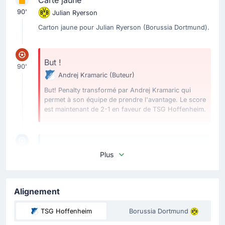
90'
Julian Ryerson
Carton jaune pour Julian Ryerson (Borussia Dortmund).
But !
90'
Andrej Kramaric
(Buteur)
But! Penalty transformé par Andrej Kramaric qui
permet à son équipe de prendre l'avantage. Le score
est maintenant de 2-1 en faveur de TSG Hoffenheim.
But !
87'
Plus
Serhou Guirassy
(Buteur)
Ramy Bensebaini
(Passe décisive)
But! Serhou Guirassy égalise pour l'équipe de
Alignement
Borussia Dortmund. Le score est désormais de 1-1 ici
au PreZero Arena.
TSG Hoffenheim
Borussia Dortmund
Bon travail de Ramy Bensebaini qui donne le ballon à