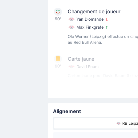
Changement de joueur
90'
Yan Diomande
Max Finkgrafe
Ole Werner (Leipzig) effectue un cin
au Red Bull Arena.
Carte jaune
90'
David Raum
Carton jaune pour David Raum (Leipz
Changement de joueur
82'
Romulo
Conrad Harder
Alignement
Romulo cède sa place à Conrad Harde
RB Leipz
Changement de joueur