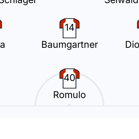
14
ième changement avec l'entrée en jeu de Fábio Silva à la place de Serh
a
Baumgartner
Di
st averti par Benjamin Brand, arbitre du match, et ratera donc la proch
40
Romulo
sa
ver Schlager qui semblait blessé. Il a choisi de faire rentrer Antonio Erom