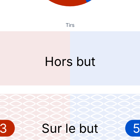
 avec ce but signé Christoph Baumgartner qui porte le score à 2-0.
Tirs
Hors but
e, avertit Romulo (Leipzig).
r)
)
e pour Leipzig et permet ainsi à son équipe de mener au score 1-0.
isive ayant conduit au but de son coéquipier.
3
Sur le but