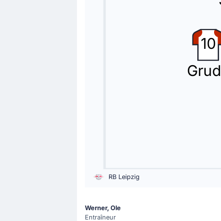
Changement de joueur
72'
Serhou Guirassy
10
Fábio Silva
Borussia Dortmund procède à un quatr
Grud
Carte jaune
69'
Waldemar Anton
Waldemar Anton (Borussia Dortmund) e
Changement de joueur
65'
Xaver Schlager
Antonio Eromonsele Nordby Nu
RB Leipzig
Ole Werner (Leipzig) a fait sortir Xa
Werner, Ole
Changement de joueur
Entraîneur