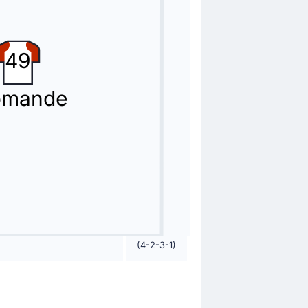
49
ou Guirassy.
omande
aine rencontre de son équipe.
(4-2-3-1)
onsele Nordby Nusa à sa place.