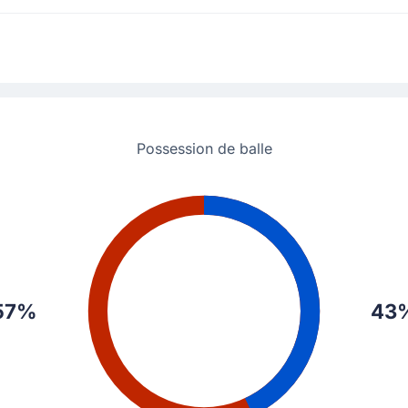
ut.
Possession de balle
d est averti par Benjamin Brand, l'arbitre de la rencontre ici à Leipzig.
57%
43
, écope d'un carton jaune.
r)