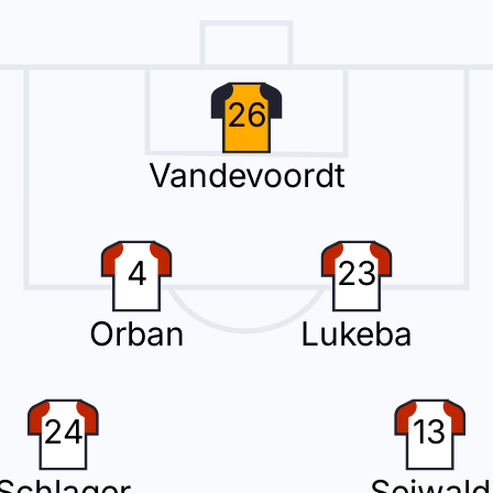
gement avec Benjamin Henrichs qui remplace Ridle Baku.
26
Vandevoordt
da pour Leipzig ici au Red Bull Arena.
4
23
Orban
Lukeba
24
13
Schlager
Seiwald
im Adeyemi pour Borussia Dortmund qui effectue là son cinquième chang