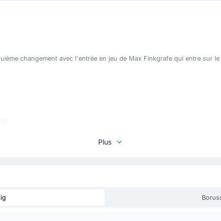
quième changement avec l'entrée en jeu de Max Finkgrafe qui entre sur l
ig).
Plus
r pour Leipzig qui effectue là son quatrième changement.
ig
Borus