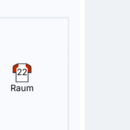
22
Raum
ement.