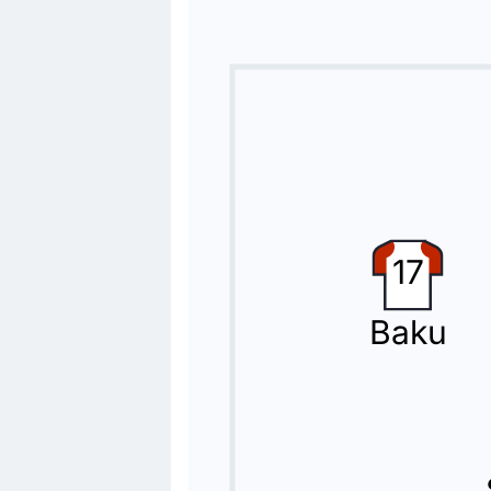
81'
Ridle Baku
Benjamin Henrichs
Leipzig effectue son troisième chan
Changement de joueur
81'
Brajan Gruda
Ezechiel Banzuzi
Ezechiel Banzuzi remplace Brajan Gru
17
Carte jaune
78'
Fábio Silva
Baku
Carton jaune pour Fábio Silva.
Changement de joueur
76'
Marcel Sabitzer
Karim Adeyemi
Marcel Sabitzer cède sa place à Kar