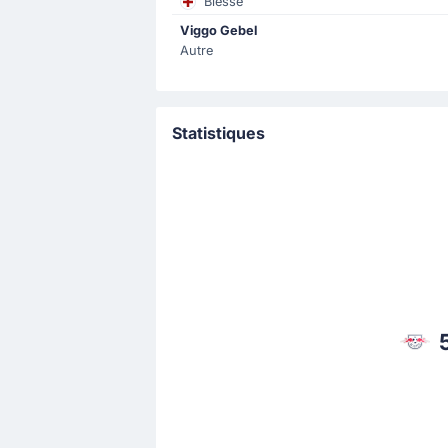
Blessé
Viggo Gebel
Autre
But !
50'
Romulo
(Buteur)
Romulo marque dans son propre b
Statistiques
Carte jaune
45'
Ramy Bensebaini
Ramy Bensebaini pour Borussia Dortmun
Carte jaune
41'
Castello Lukeba
Le joueur de Leipzig, Castello Lukeba
But !
39'
Christoph Baumgartner
(Buteu