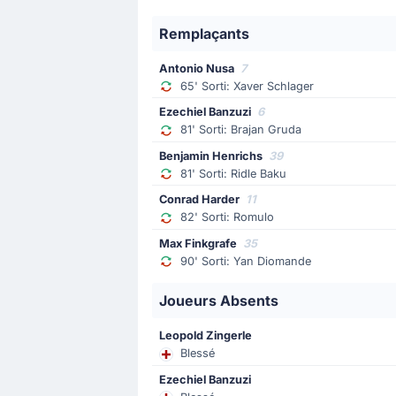
64'
Maximilian Beier
Julian Brandt
Remplaçants
Julian Brandt remplace Maximilian Be
Antonio Nusa
7
65' Sorti: Xaver Schlager
Changement de joueur
Ezechiel Banzuzi
6
64'
Felix Nmecha
81' Sorti: Brajan Gruda
Carney Chukwuemeka
Benjamin Henrichs
39
Borussia Dortmund procède à son d
81' Sorti: Ridle Baku
Conrad Harder
11
Changement de joueur
82' Sorti: Romulo
64'
Luca Reggiani
Max Finkgrafe
35
90' Sorti: Yan Diomande
Yan Couto
Borussia Dortmund procède à un prem
Joueurs Absents
Carte jaune
Leopold Zingerle
Blessé
54'
Luca Reggiani
Ezechiel Banzuzi
L'arbitre sort un carton jaune pour 