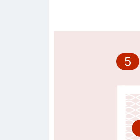
David Raum
(Passe décisive)
Leipzig fait le break dans ce match
Passe décisive de David Raum.
Carte jaune
30'
Romulo
5
Benjamin Brand, arbitre de la rencontr
But !
20'
Christoph Baumgartner
(Buteu
Yan Diomande
(Passe décisive
But !! Christoph Baumgartner marqu
Yan Diomande a réussi la passe déc
Le début du match