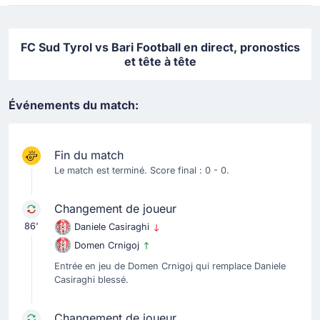
FC Sud Tyrol vs Bari Football en direct, pronostics
et tête à tête
Événements du match:
Fin du match
Le match est terminé. Score final : 0 - 0.
Changement de joueur
86'
Daniele Casiraghi
Domen Crnigoj
Entrée en jeu de Domen Crnigoj qui remplace Daniele
Casiraghi blessé.
Changement de joueur