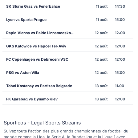
SK Sturm Graz vs Fenerbahce
11 août
14:30
Lyon vs Sparta Prague
11 août
15:00
Rapid Vienna vs Paide Linnameeskond
12 août
12:00
GKS Katowice vs Hapoel Tel-Aviv
12 août
12:00
FC Copenhagen vs Debreceni VSC
12 août
12:00
PSG vs Aston Villa
12 août
15:00
Tobol Kostanay vs Partizan Belgrade
13 août
11:00
FK Qarabag vs Dynamo Kiev
13 août
12:00
Sporticos - Legal Sports Streams
Suivez toute l'action des plus grands championnats de football du
monde comme la Liga, la Serie A, la Bundesliga et la Ligue 1 avec