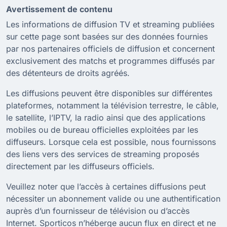
Avertissement de contenu
Les informations de diffusion TV et streaming publiées
sur cette page sont basées sur des données fournies
par nos partenaires officiels de diffusion et concernent
exclusivement des matchs et programmes diffusés par
des détenteurs de droits agréés.
Les diffusions peuvent être disponibles sur différentes
plateformes, notamment la télévision terrestre, le câble,
le satellite, l’IPTV, la radio ainsi que des applications
mobiles ou de bureau officielles exploitées par les
diffuseurs. Lorsque cela est possible, nous fournissons
des liens vers des services de streaming proposés
directement par les diffuseurs officiels.
Veuillez noter que l’accès à certaines diffusions peut
nécessiter un abonnement valide ou une authentification
auprès d’un fournisseur de télévision ou d’accès
Internet. Sporticos n’héberge aucun flux en direct et ne