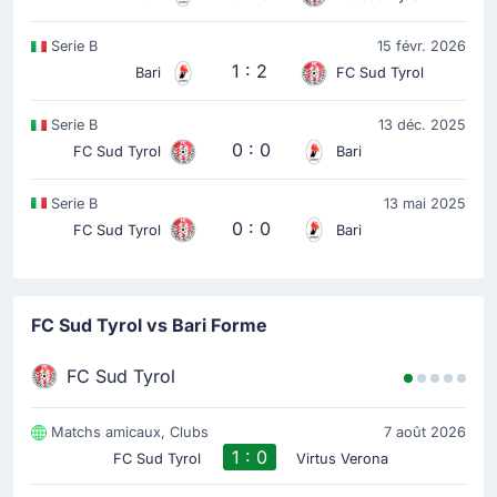
Serie B
15 févr. 2026
1 : 2
Bari
FC Sud Tyrol
Serie B
13 déc. 2025
0 : 0
FC Sud Tyrol
Bari
Serie B
13 mai 2025
0 : 0
FC Sud Tyrol
Bari
FC Sud Tyrol vs Bari Forme
FC Sud Tyrol
Matchs amicaux, Clubs
7 août 2026
1 : 0
FC Sud Tyrol
Virtus Verona