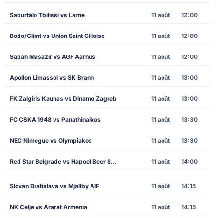
Saburtalo Tbilissi vs Larne
11 août
12:00
Bodo/Glimt vs Union Saint Gilloise
11 août
12:00
Sabah Masazir vs AGF Aarhus
11 août
12:00
Apollon Limassol vs SK Brann
11 août
13:00
FK Zalgiris Kaunas vs Dinamo Zagreb
11 août
13:00
FC CSKA 1948 vs Panathinaikos
11 août
13:30
NEC Nimègue vs Olympiakos
11 août
13:30
Red Star Belgrade vs Hapoel Beer Sheva
11 août
14:00
Slovan Bratislava vs Mjällby AIF
11 août
14:15
NK Celje vs Ararat Armenia
11 août
14:15