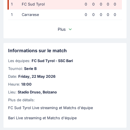
1
FC Sud Tyrol
0
0
0
0
0
1
Carrarese
0
0
0
0
0
Plus
Informations sur le match
Les équipes:
FC Sud Tyrol - SSC Bari
Tournoi:
Serie B
Date:
Friday, 22 May 2026
Heure:
18:00
Lieu:
Stadio Druso, Bolzano
Plus de détails:
FC Sud Tyrol Live streaming et Matchs d'équipe
Bari Live streaming et Matchs d'équipe