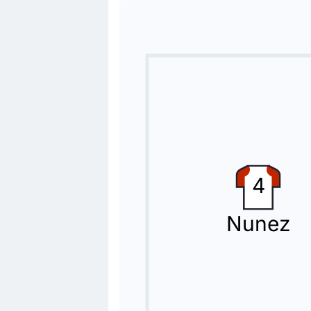
80'
Hugo Duro
Umar Sadiq
Hugo Duro a été remplacé par Umar 
Changement de joueur
80'
Jesus Vazquez
Thierry Correia
Valence CF procède à son deuxième c
Carte jaune
4
79'
Marc Bernal Casas
L'arbitre sort un carton jaune pour M
Nunez
But !
71'
Luis Rioja
(Buteur)
Luis Rioja permet à Valence CF de 