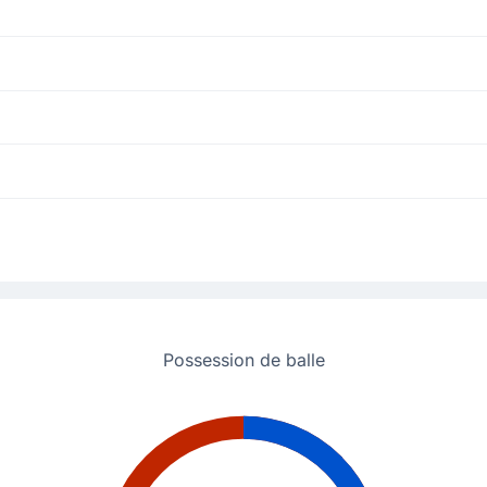
 remplace Diego Lopez blessé.
ujo pour FC Barcelone. C'est le premier remplacement opéré par l'entrai
Possession de balle