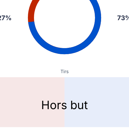
27%
73
Tirs
Hors but