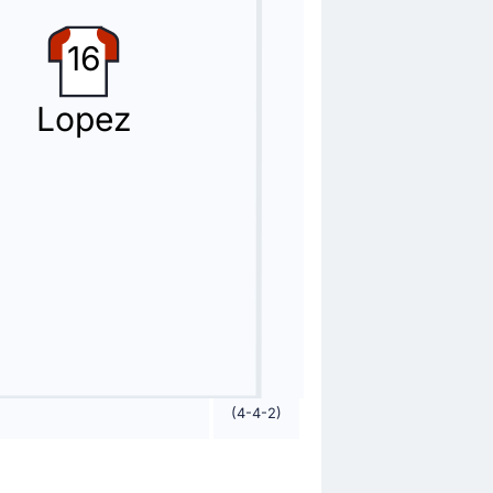
16
Lopez
(4-4-2)