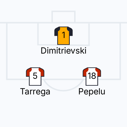
Sadiq.
1
Dimitrievski
hangement avec Jesus Vazquez qui cède sa place à Thierry Correia.
5
18
arc Bernal (FC Barcelone).
Tarrega
Pepelu
prendre l'avantage.