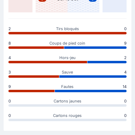
Remplacement de Dani Vivian par Yeray.
Le début du match
2
Tirs bloqués
0
8
Coups de pied coin
9
4
Hors-jeu
2
3
Sauve
4
9
Fautes
14
0
Cartons jaunes
0
0
Cartons rouges
0