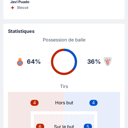
Javi Puado
Athletic Bilbao effectue son deuxième changement avec
Blessé
Gorka Guruzeta qui remplace Inaki Williams.
Changement de joueur
Statistiques
63'
Ruben Sanchez Saez
Possession de balle
Jofre Carreras
Ruben Sanchez a été remplacé par Jofre Carreras.
64%
36%
Changement de joueur
63'
Antoniu Roca
Pere Milla
Tirs
Pere Milla remplace Antoniu Roca pour Espanyol
Barcelone ici au RCDE Stadium.
4
Hors but
4
Changement de joueur
46'
Dani Vivian
Yeray
6
Sur le but
5