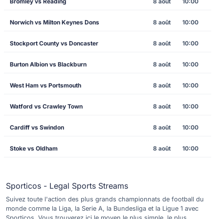
Bromley vs Reading
8 août
10:00
Norwich vs Milton Keynes Dons
8 août
10:00
Stockport County vs Doncaster
8 août
10:00
Burton Albion vs Blackburn
8 août
10:00
West Ham vs Portsmouth
8 août
10:00
Watford vs Crawley Town
8 août
10:00
Cardiff vs Swindon
8 août
10:00
Stoke vs Oldham
8 août
10:00
Sporticos - Legal Sports Streams
Suivez toute l'action des plus grands championnats de football du
monde comme la Liga, la Serie A, la Bundesliga et la Ligue 1 avec
Sporticos. Vous trouverez ici le moyen le plus simple, le plus