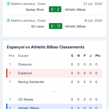
Matchs amicaux, Clubs
22 juil. 2026
0 : 2
Sestao River
Athletic Bilbao
Matchs amicaux, Clubs
18 juil. 2026
0 : 11
SD Leioa
Athletic Bilbao
Espanyol vs Athletic Bilbao Classements
Pos
Équipe
G
N
P
J
Pts
1
Osasuna
0
0
0
0
0
1
Espanyol
0
0
0
0
0
1
Racing Santander
0
0
0
0
0
...
1
CD Alaves
0
0
0
0
0
1
Athletic Bilbao
0
0
0
0
0