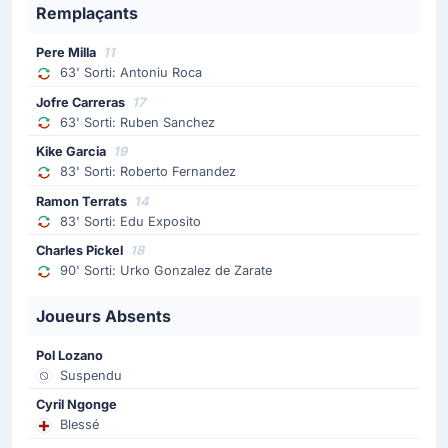
Remplaçants
But !
69'
Pere Milla
(Buteur)
Pere Milla
11
Carlos Romero
(Passe décisive)
63' Sorti: Antoniu Roca
Espanyol Barcelone prend la tête : 1 - 0 au tableau
Jofre Carreras
17
d'affichage. Pere Milla permet à son équipe de
63' Sorti: Ruben Sanchez
mener au score dans ce match. Passe décisive de
Kike Garcia
19
Carlos Romero , ce qui porte le score à 1 - 0.
83' Sorti: Roberto Fernandez
Ramon Terrats
14
Changement de joueur
83' Sorti: Edu Exposito
63'
Íñigo Ruiz De Galarreta
Charles Pickel
18
Mikel Jauregizar Alboniga
90' Sorti: Urko Gonzalez de Zarate
Athletic Bilbao procède à son troisième changement
Joueurs Absents
avec Íñigo Ruiz De Galarreta qui cède sa place à Mikel
Jauregizar.
Pol Lozano
Suspendu
Changement de joueur
Cyril Ngonge
63'
Inaki Williams
Blessé
Gorka Guruzeta