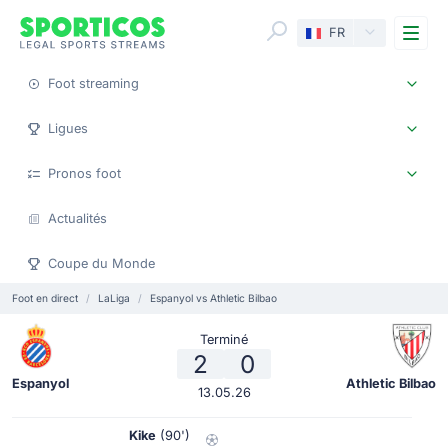
Me
FR
Foot streaming
Ligues
Pronos foot
Actualités
Coupe du Monde
Foot en direct
LaLiga
Espanyol vs Athletic Bilbao
Terminé
2
0
Espanyol
Athletic Bilbao
13.05.26
Kike
(90')