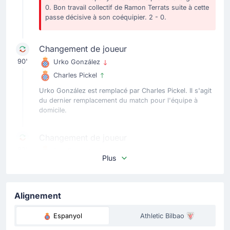
0. Bon travail collectif de Ramon Terrats suite à cette
passe décisive à son coéquipier. 2 - 0.
Changement de joueur
90'
Urko González
Charles Pickel
Urko González est remplacé par Charles Pickel. Il s'agit
du dernier remplacement du match pour l'équipe à
domicile.
Changement de joueur
83'
Edu Exposito
Plus
Ramon Terrats
Ramon Terrats remplace Edu Exposito pour Espanyol
Barcelone. C'est le quatrième remplacement opéré par
Alignement
l'entraineur de Espanyol Barcelone.
Espanyol
Athletic Bilbao
Changement de joueur