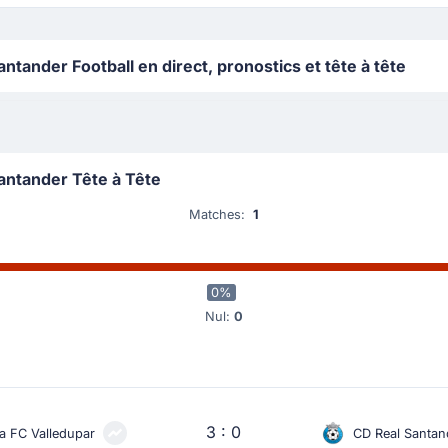
ntander Football en direct, pronostics et tête à tête
antander Tête à Tête
Matches:
1
0%
Nul:
0
3 : 0
a FC Valledupar
CD Real Santan