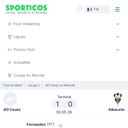
Me
FR
Foot streaming
Ligues
Pronos foot
Actualités
Coupe du Monde
Foot en direct
LaLiga 2
AD Ceuta vs Albacete
Terminé
1
0
AD Ceuta
Albacete
30.05.26
Fernandez
(17')