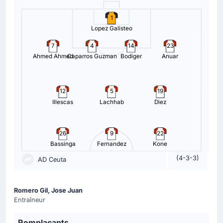
Changement de joueur
1
81'
Pepe
Lopez Galisteo
Lorenzo Aguado
7
4
14
23
Pepe a été remplacé par Lorenzo Aguado.
Ahmed Ahmed
Caparros Guzman
Bodiger
Anuar
Changement de joueur
75'
Kialy Abdoul Kone
12
5
19
Arick Alejandro Betancourt Perez
Illescas
Lachhab
Diez
Kialy Abdoul Kone a été remplacé par Arick Alejandro
Betancourt Perez.
26
9
22
Bassinga
Fernandez
Kone
Changement de joueur
(4-3-3)
AD Ceuta
75'
Ruben Diez
Salvi Sánchez
Salvi Sánchez remplace Ruben Diez pour AD Ceuta.
Romero Gil, Jose Juan
C'est le premier remplacement opéré par l'entraineur de
Entraîneur
AD Ceuta.
Remplaçants