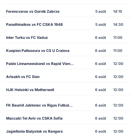
Ferencvaros vs Gornik Zabrze
5 août
14:15
Panathinaikos vs FC CSKA 1948
5 août
14:30
Inter Turku vs FC Vaduz
6 août
11:00
Kuopion Palloseura vs CS U Craiova
6 août
11:00
Paide Linnameeskond vs Rapid Vienna
6 août
12:00
Artsakh vs FC Sion
6 août
12:00
HJK Helsinki vs Motherwell
6 août
12:00
FK Baumit Jablonec vs Rigas Futbola Skola
6 août
12:00
Maccabi Tel Aviv vs CSKA Sofia
6 août
12:00
Jagiellonia Bialystok vs Rangers
6 août
12:00