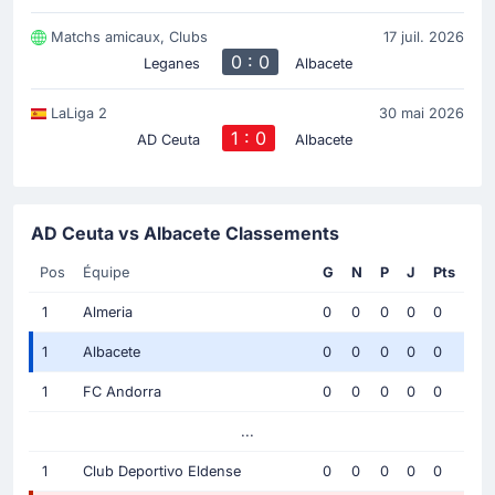
Matchs amicaux, Clubs
17 juil. 2026
0 : 0
Leganes
Albacete
LaLiga 2
30 mai 2026
1 : 0
AD Ceuta
Albacete
AD Ceuta vs Albacete Classements
Pos
Équipe
G
N
P
J
Pts
1
Almeria
0
0
0
0
0
1
Albacete
0
0
0
0
0
1
FC Andorra
0
0
0
0
0
...
1
Club Deportivo Eldense
0
0
0
0
0