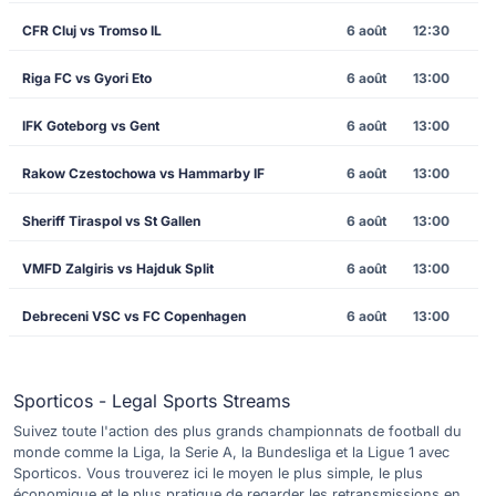
CFR Cluj vs Tromso IL
6 août
12:30
Riga FC vs Gyori Eto
6 août
13:00
IFK Goteborg vs Gent
6 août
13:00
Rakow Czestochowa vs Hammarby IF
6 août
13:00
Sheriff Tiraspol vs St Gallen
6 août
13:00
VMFD Zalgiris vs Hajduk Split
6 août
13:00
Debreceni VSC vs FC Copenhagen
6 août
13:00
Sporticos - Legal Sports Streams
Suivez toute l'action des plus grands championnats de football du
monde comme la Liga, la Serie A, la Bundesliga et la Ligue 1 avec
Sporticos. Vous trouverez ici le moyen le plus simple, le plus
économique et le plus pratique de regarder les retransmissions en