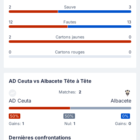
2
Sauve
3
Le début du match
12
Fautes
13
2
Cartons jaunes
0
0
Cartons rouges
0
AD Ceuta vs Albacete Tête à Tête
Matches:
2
AD Ceuta
Albacete
50%
50%
0%
Gains:
1
Nul:
1
Gains:
0
Dernières confrontations