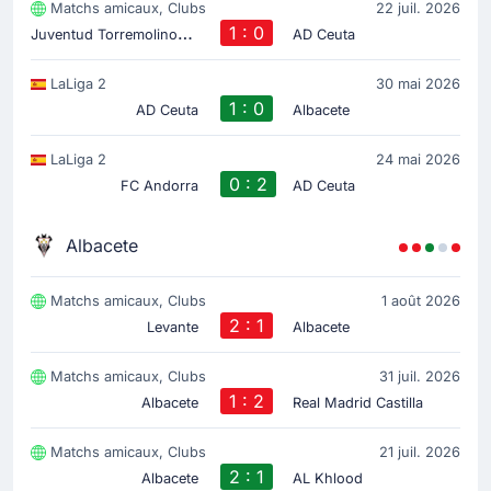
Matchs amicaux, Clubs
22 juil. 2026
J
uventud Torremolinos CF
1 : 0
AD Ceuta
LaLiga 2
30 mai 2026
1 : 0
AD Ceuta
Albacete
LaLiga 2
24 mai 2026
0 : 2
FC Andorra
AD Ceuta
Albacete
Matchs amicaux, Clubs
1 août 2026
2 : 1
Levante
Albacete
Matchs amicaux, Clubs
31 juil. 2026
1 : 2
Albacete
Real Madrid Castilla
Matchs amicaux, Clubs
21 juil. 2026
2 : 1
Albacete
AL Khlood