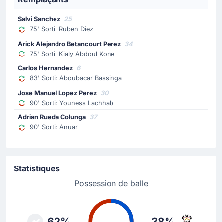
Changement de joueur
Salvi Sanchez
25
69'
Javier Villar del Fraile
75' Sorti: Ruben Diez
Alex Rubio Roldan
Arick Alejandro Betancourt Perez
34
Albacete procède à son troisième changement avec
75' Sorti: Kialy Abdoul Kone
Javier Villar del Fraile qui cède sa place à Alex Rubio
Carlos Hernandez
6
Roldan.
83' Sorti: Aboubacar Bassinga
Jose Manuel Lopez Perez
30
Changement de joueur
90' Sorti: Youness Lachhab
69'
Javier Moreno Arrones Gil
Adrian Rueda Colunga
37
Martin Alejandro Fernandez Figueira
90' Sorti: Anuar
Martin Fernandez remplace Javier Moreno Arrones Gil
pour Albacete ici au Estadio Municipal Alfonso Murube.
Statistiques
Changement de joueur
Possession de balle
69'
Pacheco Ruiz
Fabio Garcia
Pacheco Ruiz a été remplacé par Fabio Garcia.
62%
38%