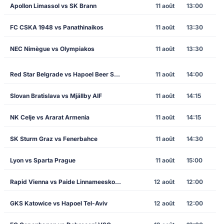
Apollon Limassol vs SK Brann
11 août
13:00
FC CSKA 1948 vs Panathinaikos
11 août
13:30
NEC Nimègue vs Olympiakos
11 août
13:30
Red Star Belgrade vs Hapoel Beer Sheva
11 août
14:00
Slovan Bratislava vs Mjällby AIF
11 août
14:15
NK Celje vs Ararat Armenia
11 août
14:15
SK Sturm Graz vs Fenerbahce
11 août
14:30
Lyon vs Sparta Prague
11 août
15:00
Rapid Vienna vs Paide Linnameeskond
12 août
12:00
GKS Katowice vs Hapoel Tel-Aviv
12 août
12:00