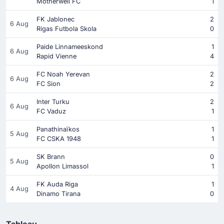
Motherwell FC
1
FK Jablonec
2
6 Aug
Rigas Futbola Skola
0
Paide Linnameeskond
1
6 Aug
Rapid Vienne
4
FC Noah Yerevan
2
6 Aug
FC Sion
2
Inter Turku
2
6 Aug
FC Vaduz
1
Panathinaïkos
1
5 Aug
FC CSKA 1948
1
SK Brann
0
5 Aug
Apollon Limassol
1
FK Auda Riga
1
4 Aug
Dinamo Tirana
0
Tableau