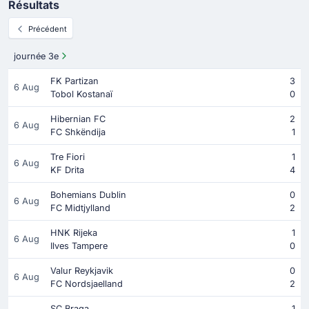
Résultats
Précédent
journée 3e
FK Partizan
3
6 Aug
Tobol Kostanaï
0
Hibernian FC
2
6 Aug
FC Shkëndija
1
Tre Fiori
1
6 Aug
KF Drita
4
Bohemians Dublin
0
6 Aug
FC Midtjylland
2
HNK Rijeka
1
6 Aug
Ilves Tampere
0
Valur Reykjavik
0
6 Aug
FC Nordsjaelland
2
SC Braga
1