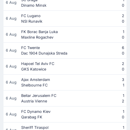
6 Aug
Dinamo Minsk
0
FC Lugano
2
6 Aug
NSI Runavik
0
FK Borac Banja Luka
1
6 Aug
Maxline Rogachev
0
FC Twente
6
6 Aug
Dac 1904 Dunajska Streda
0
Hapoel Tel Aviv FC
2
6 Aug
GKS Katowice
0
Ajax Amsterdam
3
6 Aug
Shelbourne FC
1
Beitar Jerusalem FC
1
6 Aug
Austria Vienne
2
FC Dynamo Kiev
1
6 Aug
Qarabag FK
0
Sheriff Tiraspol
1