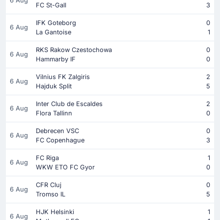
6 Aug
FC St-Gall
3
IFK Goteborg
0
6 Aug
La Gantoise
1
RKS Rakow Czestochowa
0
6 Aug
Hammarby IF
0
Vilnius FK Zalgiris
2
6 Aug
Hajduk Split
5
Inter Club de Escaldes
2
6 Aug
Flora Tallinn
0
Debrecen VSC
0
6 Aug
FC Copenhague
3
FC Riga
1
6 Aug
WKW ETO FC Gyor
0
CFR Cluj
0
6 Aug
Tromso IL
5
HJK Helsinki
1
6 Aug