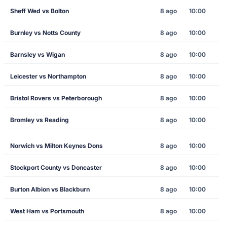
Sheff Wed vs Bolton
8 ago
10:00
Burnley vs Notts County
8 ago
10:00
Barnsley vs Wigan
8 ago
10:00
Leicester vs Northampton
8 ago
10:00
Bristol Rovers vs Peterborough
8 ago
10:00
Bromley vs Reading
8 ago
10:00
Norwich vs Milton Keynes Dons
8 ago
10:00
Stockport County vs Doncaster
8 ago
10:00
Burton Albion vs Blackburn
8 ago
10:00
West Ham vs Portsmouth
8 ago
10:00