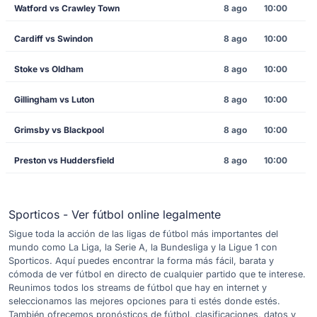
Watford vs Crawley Town
8 ago
10:00
Cardiff vs Swindon
8 ago
10:00
Stoke vs Oldham
8 ago
10:00
Gillingham vs Luton
8 ago
10:00
Grimsby vs Blackpool
8 ago
10:00
Preston vs Huddersfield
8 ago
10:00
Sporticos - Ver fútbol online legalmente
Sigue toda la acción de las ligas de fútbol más importantes del
mundo como La Liga, la Serie A, la Bundesliga y la Ligue 1 con
Sporticos. Aquí puedes encontrar la forma más fácil, barata y
cómoda de ver fútbol en directo de cualquier partido que te interese.
Reunimos todos los streams de fútbol que hay en internet y
seleccionamos las mejores opciones para ti estés donde estés.
También ofrecemos pronósticos de fútbol, clasificaciones, datos y