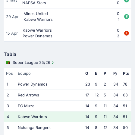
3 May
NAPSA Stars
0
Mines United
0
29 Apr
Kabwe Warriors
1
Kabwe Warriors
0
15 Apr
Power Dynamos
3
Tabla
Super League 25/26
Pos
Equipo
G
E
P
Pj
Pts
1
Power Dynamos
23
9
2
34
78
2
Red Arrows
17
12
5
34
63
3
FC Muza
14
9
11
34
51
4
Kabwe Warriors
14
9
11
34
51
5
Nchanga Rangers
14
8
12
34
50