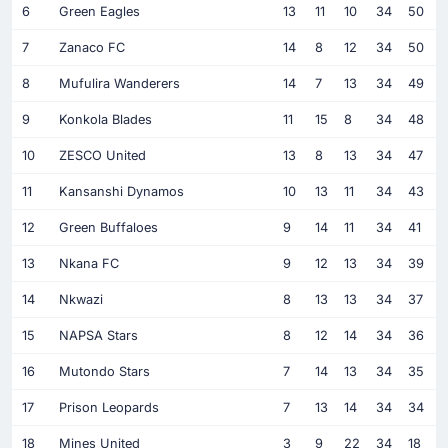
6
Green Eagles
13
11
10
34
50
7
Zanaco FC
14
8
12
34
50
8
Mufulira Wanderers
14
7
13
34
49
9
Konkola Blades
11
15
8
34
48
10
ZESCO United
13
8
13
34
47
11
Kansanshi Dynamos
10
13
11
34
43
12
Green Buffaloes
9
14
11
34
41
13
Nkana FC
9
12
13
34
39
14
Nkwazi
8
13
13
34
37
15
NAPSA Stars
8
12
14
34
36
16
Mutondo Stars
7
14
13
34
35
17
Prison Leopards
7
13
14
34
34
18
Mines United
3
9
22
34
18