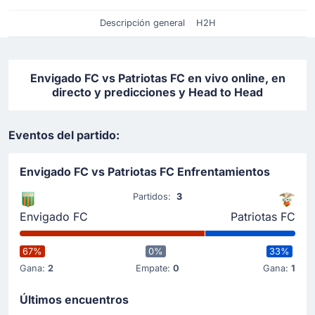
Descripción general
H2H
Envigado FC vs Patriotas FC en vivo online, en
directo y predicciones y Head to Head
Eventos del partido:
Envigado FC vs Patriotas FC Enfrentamientos
Partidos:
3
Envigado FC
Patriotas FC
67%
0%
33%
Gana:
2
Empate:
0
Gana:
1
Últimos encuentros