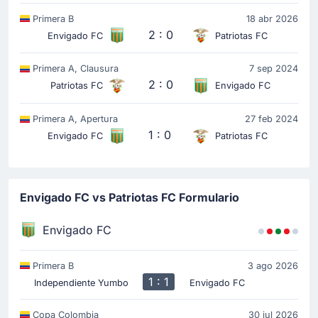
Primera B
18 abr 2026
2 : 0
Envigado FC
Patriotas FC
Primera A, Clausura
7 sep 2024
2 : 0
Patriotas FC
Envigado FC
Primera A, Apertura
27 feb 2024
1 : 0
Envigado FC
Patriotas FC
Envigado FC vs Patriotas FC Formulario
Envigado FC
Primera B
3 ago 2026
1 : 1
Independiente Yumbo
Envigado FC
Copa Colombia
30 jul 2026