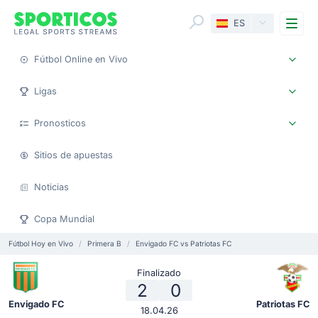
Me
ES
Fútbol Online en Vivo
Ligas
Pronosticos
Sitios de apuestas
Noticias
Copa Mundial
Fútbol Hoy en Vivo
Primera B
Envigado FC vs Patriotas FC
Finalizado
2
0
Envigado FC
Patriotas FC
18.04.26