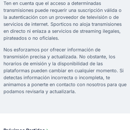
Ten en cuenta que el acceso a determinadas
transmisiones puede requerir una suscripción válida o
la autenticación con un proveedor de televisión o de
servicios de internet. Sporticos no aloja transmisiones
en directo ni enlaza a servicios de streaming ilegales,
pirateados o no oficiales.
Nos esforzamos por ofrecer información de
transmisión precisa y actualizada. No obstante, los
horarios de emisión y la disponibilidad de las
plataformas pueden cambiar en cualquier momento. Si
detectas información incorrecta o incompleta, te
animamos a ponerte en contacto con nosotros para que
podamos revisarla y actualizarla.