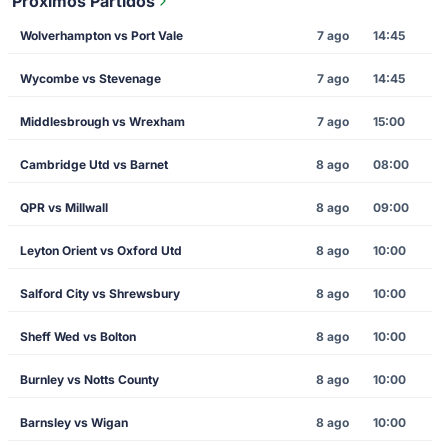
Próximos Partidos
Wolverhampton vs Port Vale
7 ago
14:45
Wycombe vs Stevenage
7 ago
14:45
Middlesbrough vs Wrexham
7 ago
15:00
Cambridge Utd vs Barnet
8 ago
08:00
QPR vs Millwall
8 ago
09:00
Leyton Orient vs Oxford Utd
8 ago
10:00
Salford City vs Shrewsbury
8 ago
10:00
Sheff Wed vs Bolton
8 ago
10:00
Burnley vs Notts County
8 ago
10:00
Barnsley vs Wigan
8 ago
10:00