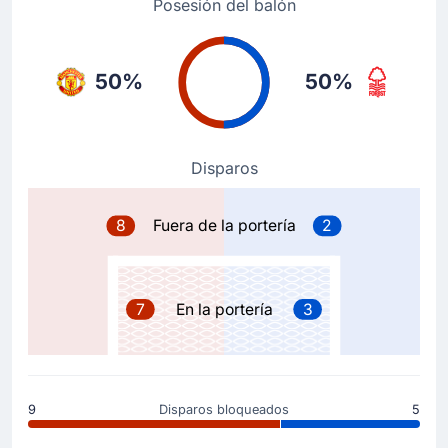
Posesión del balón
Objetivo !
76'
Bryan Mbeumo
(Goleador)
50%
50%
Bruno Fernandes
(Asistencia)
Importante gol, Bryan Mbeumo remató el gol para el
Manchester United FC. Veámos si con 3 - 1 al
Manchester United FC le vale para ganar el
Disparos
encuentro. Bruno Fernandes se inventó la jugada del
3 - 1.
8
Fuera de la portería
2
Cambio de jugador
70'
Chris Wood
Taiwo Awoniyi
7
En la portería
3
Vitor Pereira hace un cambio en el estadio Old Trafforf.
El jugador Taiwo Awoniyi entra por Chris Wood.
Cambio de jugador
9
Disparos bloqueados
5
70'
Nicolás Domínguez