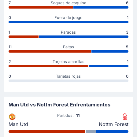
7
Saques de esquina
6
Ibrahim Sangare
Ibrahim Sangare entra por Nicolás Domínguez en
0
Fuera de juego
1
Nottingham Forest.
1
Paradas
3
Cambio de jugador
70'
Omari Hutchinson
11
Faltas
5
Dilane Bakwa
Dilane Bakwa entra por Omari Hutchinson en
2
Tarjetas amarillas
1
Nottingham Forest.
0
Tarjetas rojas
0
Objetivo !
55'
Matheus Cunha
(Goleador)
Manchester United FC marca y pone el partido a 2 -
Man Utd vs Nottm Forest Enfrentamientos
1 gracias a Matheus Cunha.
Partidos:
11
Man Utd
Nottm Forest
Objetivo !
53'