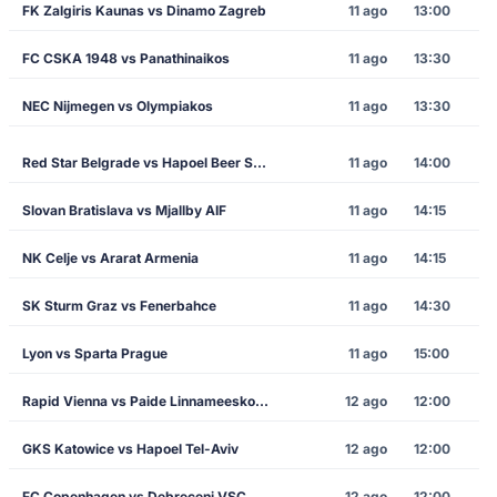
FK Zalgiris Kaunas vs Dinamo Zagreb
11 ago
13:00
FC CSKA 1948 vs Panathinaikos
11 ago
13:30
NEC Nijmegen vs Olympiakos
11 ago
13:30
Red Star Belgrade vs Hapoel Beer Sheva
11 ago
14:00
Slovan Bratislava vs Mjallby AIF
11 ago
14:15
NK Celje vs Ararat Armenia
11 ago
14:15
SK Sturm Graz vs Fenerbahce
11 ago
14:30
Lyon vs Sparta Prague
11 ago
15:00
Rapid Vienna vs Paide Linnameeskond
12 ago
12:00
GKS Katowice vs Hapoel Tel-Aviv
12 ago
12:00
FC Copenhagen vs Debreceni VSC
12 ago
12:00