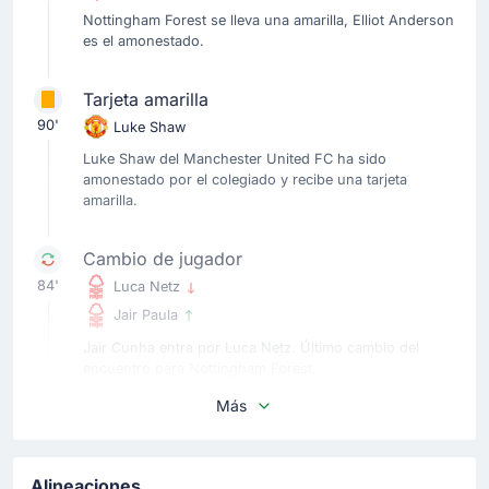
Nottingham Forest se lleva una amarilla, Elliot Anderson
es el amonestado.
Tarjeta amarilla
90'
Luke Shaw
Luke Shaw del Manchester United FC ha sido
amonestado por el colegiado y recibe una tarjeta
amarilla.
Cambio de jugador
84'
Luca Netz
Jair Paula
Jair Cunha entra por Luca Netz. Último cambio del
encuentro para Nottingham Forest.
Más
Cambio de jugador
84'
Igor Jesus
James John McAtee
Alineaciones