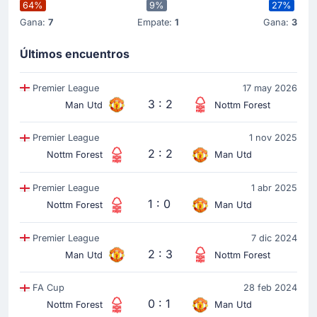
64%
9%
27%
Morato
(Goleador)
Gana:
7
Empate:
1
Gana:
3
Elliot Anderson
(Asistencia)
¡Qué suerte! 1 - 1 iguales, Morato marcó para su
Últimos encuentros
equipo. Elliot Anderson se inventó la jugada del 1 - 1.
Premier League
17 may 2026
3 : 2
Man Utd
Nottm Forest
Objetivo !
6'
Luke Shaw
(Goleador)
Premier League
1 nov 2025
2 : 2
Nottm Forest
Man Utd
Luke Shaw marca y su equipo equipo local ahora
gana 1 - 0.
Premier League
1 abr 2025
1 : 0
Nottm Forest
Man Utd
Comienza el partido
Premier League
7 dic 2024
2 : 3
Man Utd
Nottm Forest
FA Cup
28 feb 2024
0 : 1
Nottm Forest
Man Utd