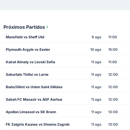
Próximos Partidos
Mansfield vs Sheff Utd
9 ago
11:00
Plymouth Argyle vs Exeter
10 ago
15:00
Kairat Almaty vs Levski Sofia
11 ago
11:00
Saburtalo Tbilisi vs Larne
11 ago
12:00
Bodo/Glimt vs Union Saint Gilloise
11 ago
12:00
Sabah FC Masazir vs AGF Aarhus
11 ago
12:00
Apollon Limassol vs SK Brann
11 ago
13:00
FK Zalgiris Kaunas vs Dinamo Zagreb
11 ago
13:00