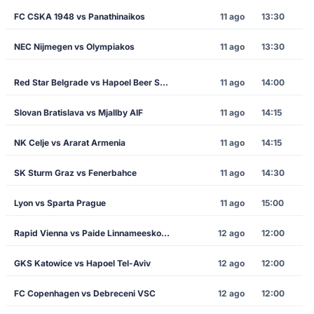
FC CSKA 1948 vs Panathinaikos
11 ago
13:30
NEC Nijmegen vs Olympiakos
11 ago
13:30
Red Star Belgrade vs Hapoel Beer Sheva
11 ago
14:00
Slovan Bratislava vs Mjallby AIF
11 ago
14:15
NK Celje vs Ararat Armenia
11 ago
14:15
SK Sturm Graz vs Fenerbahce
11 ago
14:30
Lyon vs Sparta Prague
11 ago
15:00
Rapid Vienna vs Paide Linnameeskond
12 ago
12:00
GKS Katowice vs Hapoel Tel-Aviv
12 ago
12:00
FC Copenhagen vs Debreceni VSC
12 ago
12:00