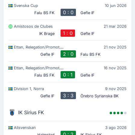
Svenska Cup
10 jun 2026
0 : 0
Falu BS FK
Gefle IF
Amistosos de Clubes
21 mar 2026
1 : 0
IK Brage
Gefle IF
Ettan, Relegation/Promotion
21 nov 2025
2 : 0
Gefle IF
Falu BS FK
Ettan, Relegation/Promotion
16 nov 2025
0 : 1
Falu BS FK
Gefle IF
Division 1, Norra
9 nov 2025
3 : 3
Gefle IF
Örebro Syrianska BK
IK Sirius FK
Allsvenskan
3 ago 2026
0 : 2
Halmstad
IK Sirius FK