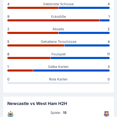
durch Joe Willock ersetzt.
4
Geblockte Schüsse
4
Spielerwechsel
9
Eckstöße
1
26'
Jean-Clair Todibo
2
Abseits
2
Taty Castellanos
Spielerwechsel in Newcastle upon Tyne: Taty
5
Gehaltene Torschüsse
4
Castellanos ersetzt Jean-Clair Todibo bei West Ham
United.
8
Foulspiel
11
Tor !
1
Gelbe Karten
3
19'
William Osula
(Torschütze)
Jacob Ramsey
(Vorlage)
0
Rote Karten
0
Tor in Newcastle upon Tyne! Newcastle United
erhöht auf 2 - 0 durch William Osula. Vorbereitet
wurde das Tor zum 2 - 0 von Jacob Ramsey.
Newcastle vs West Ham H2H
Spiele:
15