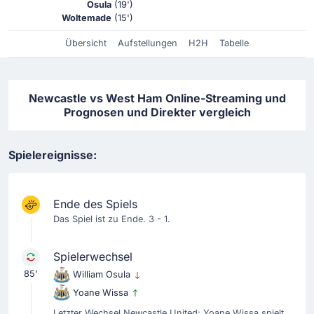
Osula
(19')
Woltemade
(15')
Übersicht
Aufstellungen
H2H
Tabelle
Newcastle vs West Ham Online-Streaming und
Prognosen und Direkter vergleich
Spielereignisse:
Ende des Spiels
Das Spiel ist zu Ende. 3 - 1.
Spielerwechsel
85'
William Osula
Yoane Wissa
Letzter Wechsel Newcastle United: Yoane Wissa spielt