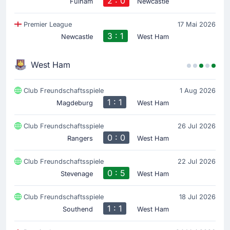
2 : 0
Fulham
Newcastle
Premier League
17 Mai 2026
3 : 1
Newcastle
West Ham
West Ham
Club Freundschaftsspiele
1 Aug 2026
1 : 1
Magdeburg
West Ham
Club Freundschaftsspiele
26 Jul 2026
0 : 0
Rangers
West Ham
Club Freundschaftsspiele
22 Jul 2026
0 : 5
Stevenage
West Ham
Club Freundschaftsspiele
18 Jul 2026
1 : 1
Southend
West Ham