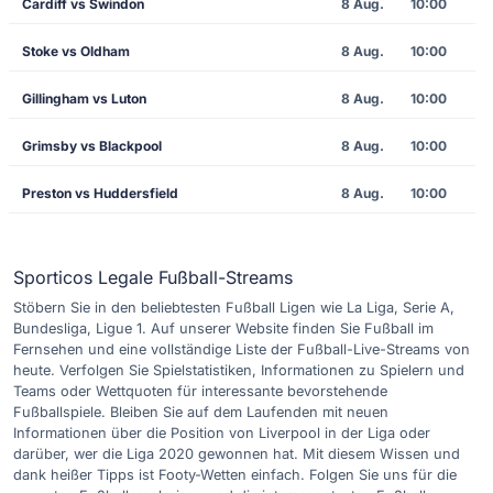
Cardiff vs Swindon
8 Aug.
10:00
Stoke vs Oldham
8 Aug.
10:00
Gillingham vs Luton
8 Aug.
10:00
Grimsby vs Blackpool
8 Aug.
10:00
Preston vs Huddersfield
8 Aug.
10:00
Sporticos Legale Fußball-Streams
Stöbern Sie in den beliebtesten Fußball Ligen wie La Liga, Serie A,
Bundesliga, Ligue 1. Auf unserer Website finden Sie Fußball im
Fernsehen und eine vollständige Liste der Fußball-Live-Streams von
heute. Verfolgen Sie Spielstatistiken, Informationen zu Spielern und
Teams oder Wettquoten für interessante bevorstehende
Fußballspiele. Bleiben Sie auf dem Laufenden mit neuen
Informationen über die Position von Liverpool in der Liga oder
darüber, wer die Liga 2020 gewonnen hat. Mit diesem Wissen und
dank heißer Tipps ist Footy-Wetten einfach. Folgen Sie uns für die