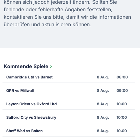
können sich jedoch jederzeit ändern. Sollten Sie
fehlende oder fehlerhafte Angaben feststellen,
kontaktieren Sie uns bitte, damit wir die Informationen
überprüfen und aktualisieren können.
Kommende Spiele
Cambridge Utd vs Barnet
8 Aug.
08:00
QPR vs Millwall
8 Aug.
09:00
Leyton Orient vs Oxford Utd
8 Aug.
10:00
Salford City vs Shrewsbury
8 Aug.
10:00
Sheff Wed vs Bolton
8 Aug.
10:00