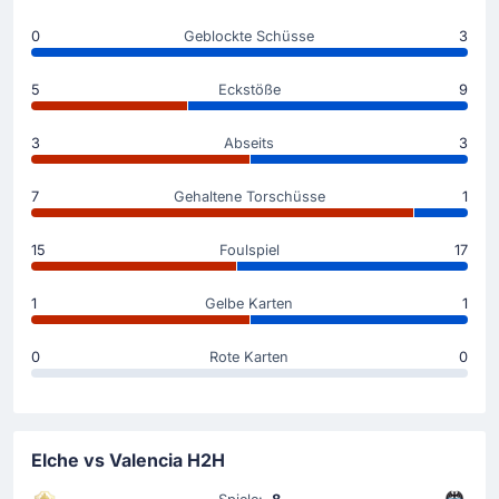
Buba Sangare (Elche CF) wird verwarnt.
0
Geblockte Schüsse
3
Der Beginn des Spiels
5
Eckstöße
9
3
Abseits
3
7
Gehaltene Torschüsse
1
15
Foulspiel
17
1
Gelbe Karten
1
0
Rote Karten
0
Elche vs Valencia H2H