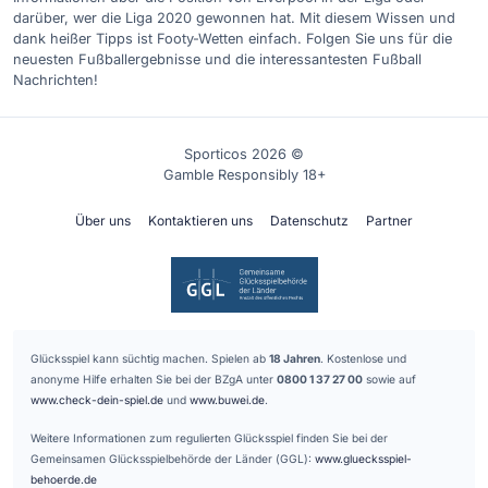
darüber, wer die Liga 2020 gewonnen hat. Mit diesem Wissen und
dank heißer Tipps ist Footy-Wetten einfach. Folgen Sie uns für die
neuesten Fußballergebnisse und die interessantesten Fußball
Nachrichten!
Sporticos 2026 ©
Gamble Responsibly 18+
Über uns
Kontaktieren uns
Datenschutz
Partner
Glücksspiel kann süchtig machen. Spielen ab
18 Jahren
. Kostenlose und
anonyme Hilfe erhalten Sie bei der BZgA unter
0800 1 37 27 00
sowie auf
www.check-dein-spiel.de
und
www.buwei.de
.
Weitere Informationen zum regulierten Glücksspiel finden Sie bei der
Gemeinsamen Glücksspielbehörde der Länder (GGL):
www.gluecksspiel-
behoerde.de