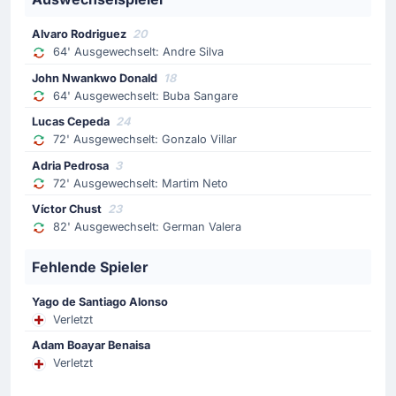
Die gastgeber wechseln Gonzalo Villar aus und bringen
Lucas Cepeda.
Alvaro Rodriguez
20
64' Ausgewechselt: Andre Silva
Spielerwechsel
John Nwankwo Donald
18
64' Ausgewechselt: Buba Sangare
64'
Buba Sangare
John Nwankwo Donald
Lucas Cepeda
24
72' Ausgewechselt: Gonzalo Villar
Elche CFs Coach Eder Sarabia Armesto nimmt Buba
Sangare vom Platz und bringt John Nwankwo Donald.
Adria Pedrosa
3
Der zweite Wechsel.
72' Ausgewechselt: Martim Neto
Víctor Chust
23
Spielerwechsel
82' Ausgewechselt: German Valera
64'
Andre Silva
Fehlende Spieler
Alvaro Rodriguez
Elche CFs erster Wechsel: Andre Silva geht, Alvaro
Yago de Santiago Alonso
Rodriguez kommt.
Verletzt
Adam Boayar Benaisa
Gelbe Karte
Verletzt
63'
Guido Rodriguez