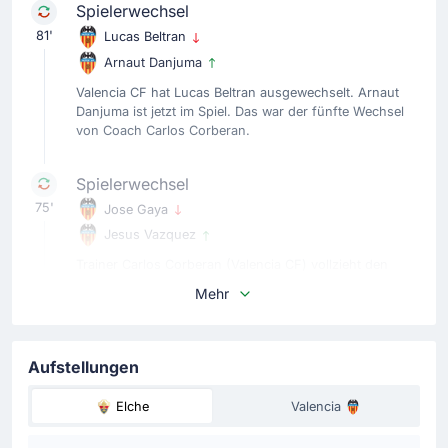
Spielerwechsel
81'
Lucas Beltran
Arnaut Danjuma
Valencia CF hat Lucas Beltran ausgewechselt. Arnaut
Danjuma ist jetzt im Spiel. Das war der fünfte Wechsel
von Coach Carlos Corberan.
Spielerwechsel
75'
Jose Gaya
Jesus Vazquez
Trainer Carlos Corberan (Valencia CF) vollzieht den
vierten Wechsel. Jesus Vazquez kommt für Jose Gaya.
Mehr
Spielerwechsel
75'
Eray Cömert
Aufstellungen
Pepelu
Elche
Valencia
Spielerwechsel bei den auswärtsmannschaft: Pepelu
kommt für Eray Cömert.