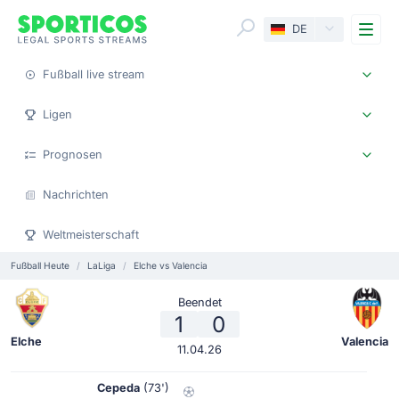
Me
DE
Fußball live stream
Ligen
Prognosen
Nachrichten
Weltmeisterschaft
Fußball Heute
LaLiga
Elche vs Valencia
Beendet
1
0
Elche
Valencia
11.04.26
Cepeda
(73')