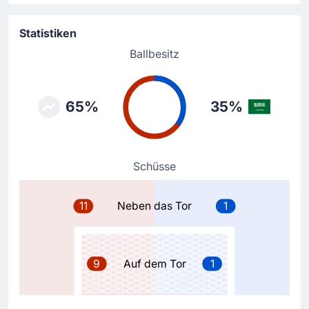
Spielerwechsel in Atlanta: Abdullah Al-Hamdan ersetzt
Musab Al-Juwayr bei Saudi Arabien.
Statistiken
Ballbesitz
Spielerwechsel
46'
Mikel Oyarzabal
Ferran Torres
65%
35%
Jetzt spielt Ferran Torres für Mikel Oyarzabal (Spanien).
Spielerwechsel
Schüsse
46'
Lamine Yamal
Yeremy Pino
11
Neben das Tor
1
Trainer Luis De La Fuente nimmt seinen ersten Wechsel
vor: Yeremy Pino ersetzt Lamine Yamal.
9
Auf dem Tor
1
Gelbe Karte
30'
Salem Al-Dawsari
Gelbe Karte für Saudi Arabien: Salem Al-Dawsari sieht