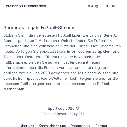
Preston vs Huddersfield
8 Aug.
10:00
Sporticos Legale Fußball-Streams
Stöbern Sie in den beliebtesten Fußball Ligen wie La Liga, Serie A,
Bundesliga, Ligue 1. Auf unserer Website finden Sie Fußball im
Fernsehen und eine vollständige Liste der Fußball-Live-Streams von
heute. Verfolgen Sie Spielstatistiken, Informationen zu Spielern und
Teams oder Wettquoten für interessante bevorstehende
Fußballspiele. Bleiben Sie auf dem Laufenden mit neuen
Informationen über die Position von Liverpool in der Liga oder
darüber, wer die Liga 2020 gewonnen hat. Mit diesem Wissen und
dank heißer Tipps ist Footy-Wetten einfach. Folgen Sie uns für die
neuesten Fußballergebnisse und die interessantesten Fußball
Nachrichten!
Sporticos 2026 ©
Gamble Responsibly 18+
Über uns
Kontaktieren uns
Datenschutz
Partner