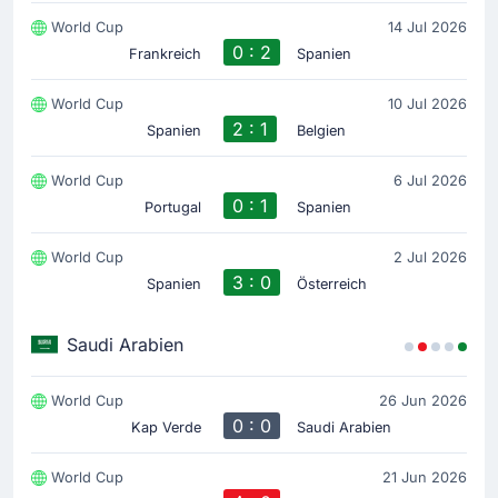
World Cup
14 Jul 2026
0 : 2
Frankreich
Spanien
World Cup
10 Jul 2026
2 : 1
Spanien
Belgien
World Cup
6 Jul 2026
0 : 1
Portugal
Spanien
World Cup
2 Jul 2026
3 : 0
Spanien
Österreich
Saudi Arabien
World Cup
26 Jun 2026
0 : 0
Kap Verde
Saudi Arabien
World Cup
21 Jun 2026