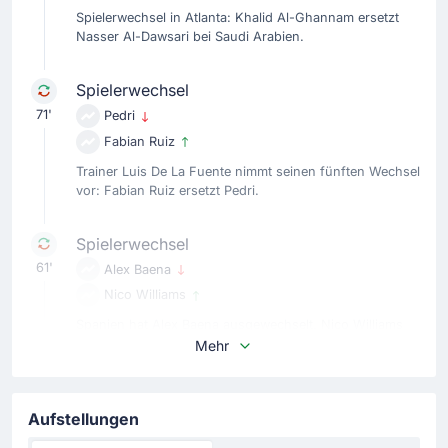
Spielerwechsel in Atlanta: Khalid Al-Ghannam ersetzt
Nasser Al-Dawsari bei Saudi Arabien.
Spielerwechsel
71'
Pedri
Fabian Ruiz
Trainer Luis De La Fuente nimmt seinen fünften Wechsel
vor: Fabian Ruiz ersetzt Pedri.
Spielerwechsel
61'
Alex Baena
Nico Williams
Spanien hat Alex Baena ausgewechselt. Nico Williams
ist jetzt im Spiel. Das war der vierte Wechsel von Coach
Mehr
Luis De La Fuente.
Spielerwechsel
Aufstellungen
61'
Dani Olmo