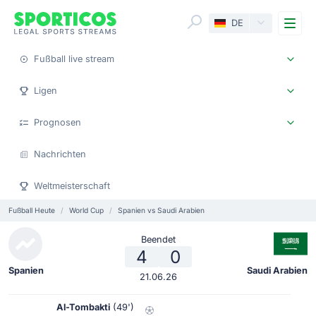
Me
DE
Fußball live stream
Ligen
Prognosen
Nachrichten
Weltmeisterschaft
Fußball Heute
World Cup
Spanien vs Saudi Arabien
Beendet
4
0
Spanien
Saudi Arabien
21.06.26
Al-Tombakti
(49')