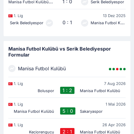
M
anisa Futbol Kulübü
1 : 0
Serik Belediyespor
1. Lig
13 Dez 2025
0 : 1
Serik Belediyespor
Manisa Futbol Kulübü
Manisa Futbol Kulübü vs Serik Belediyespor
Formular
Manisa Futbol Kulübü
1. Lig
7 Aug 2026
1 : 2
Boluspor
Manisa Futbol Kulübü
1. Lig
1 Mai 2026
5 : 0
Manisa Futbol Kulübü
Sakaryaspor
1. Lig
26 Apr 2026
2 : 1
Keciorengucu
Manisa Futbol Kulübü