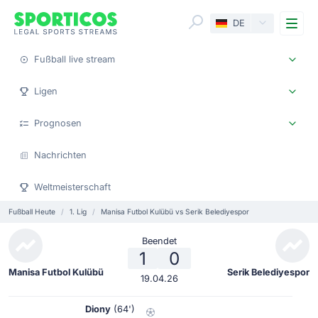
Me
DE
Fußball live stream
Ligen
Prognosen
Nachrichten
Weltmeisterschaft
Fußball Heute
1. Lig
Manisa Futbol Kulübü vs Serik Belediyespor
Beendet
1
0
Manisa Futbol Kulübü
Serik Belediyespor
19.04.26
Diony
(64')