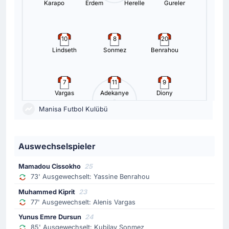
Karapo
Erdem
Herelle
Gureler
10
8
20
Lindseth
Sonmez
Benrahou
7
11
9
Vargas
Adekanye
Diony
Manisa Futbol Kulübü
Auswechselspieler
Mamadou Cissokho
25
73' Ausgewechselt: Yassine Benrahou
Muhammed Kiprit
23
77' Ausgewechselt: Alenis Vargas
Yunus Emre Dursun
24
85' Ausgewechselt: Kubilay Sonmez