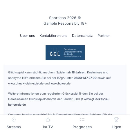
Sporticos 2026 ©
Gamble Responsibly 18+
Über uns
Kontaktieren uns
Datenschutz
Partner
Glücksspiel kann süchtig machen. Spielen ab
18 Jahren
. Kostenlose und
anonyme Hilfe erhalten Sie bei der BZgA unter
0800 1 37 27 00
sowie auf
www.check-dein-spiel.de
und
www.buwei.de
.
Weitere Informationen zum regulierten Glücksspiel finden Sie bei der
Gemeinsamen Glücksspielbehörde der Länder (GGL):
www.gluecksspiel-
behoerde.de
Sporticos bewirbt ausschließlich in Deutschland lizenzierte Anbieter. Für die
Vermittlung der gelisteten Glücksspielanbieter erhalten wir eine Provision.
Streams
Im TV
Prognosen
Ligen