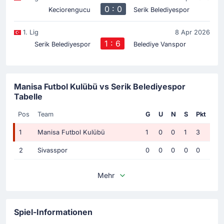
0 : 0
Keciorengucu
Serik Belediyespor
1. Lig
8 Apr 2026
1 : 6
Serik Belediyespor
Belediye Vanspor
Manisa Futbol Kulübü vs Serik Belediyespor
Tabelle
Pos
Team
G
U
N
S
Pkt
1
Manisa Futbol Kulübü
1
0
0
1
3
2
Sivasspor
0
0
0
0
0
Mehr
Spiel-Informationen