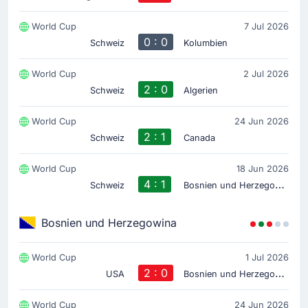
Dedic (Bosnien und Herzegowina) sieht gelb.
World Cup
7 Jul 2026
Der Beginn des Spiels
0 : 0
Schweiz
Kolumbien
World Cup
2 Jul 2026
2 : 0
Schweiz
Algerien
World Cup
24 Jun 2026
2 : 1
Schweiz
Canada
World Cup
18 Jun 2026
4 : 1
B
osnien und Herzegowina
Schweiz
Bosnien und Herzegowina
World Cup
1 Jul 2026
2 : 0
B
osnien und Herzegowina
USA
World Cup
24 Jun 2026