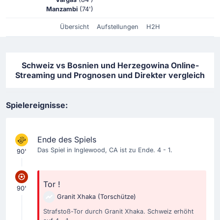
Manzambi
(74')
Übersicht
Aufstellungen
H2H
Schweiz vs Bosnien und Herzegowina Online-
Streaming und Prognosen und Direkter vergleich
Spielereignisse:
Ende des Spiels
Das Spiel in Inglewood, CA ist zu Ende. 4 - 1.
90'
Tor !
90'
Granit Xhaka
(Torschütze)
Strafstoß-Tor durch Granit Xhaka. Schweiz erhöht