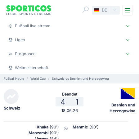
Me
DE
Fußball live stream
Ligen
Prognosen
Weltmeisterschaft
Fußball Heute
World Cup
Schweiz vs Bosnien und Herzegowina
Beendet
4
1
Bosnien und
Schweiz
18.06.26
Herzegowina
Xhaka
(90')
Mahmic
(90')
Manzambi
(90')
Vargas
(84')