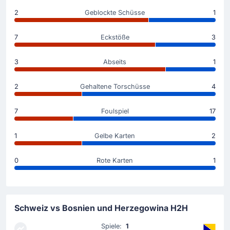
Dan Ndoye
2
Geblockte Schüsse
1
Johan Manzambi
Spielerwechsel in Inglewood, CA: Johan Manzambi
7
Eckstöße
3
ersetzt Dan Ndoye bei Schweiz.
3
Abseits
1
Spielerwechsel
71'
Michel Aebischer
2
Gehaltene Torschüsse
4
Djibril Sow
Jetzt spielt Djibril Sow für Michel Aebischer (Schweiz).
7
Foulspiel
17
Gelbe Karte
1
Gelbe Karten
2
65'
Nico Elvedi
0
Rote Karten
1
Referee Joao Pedro Pinheiro zückt den Karton. Nico
Elvedi (Schweiz) sieht gelb.
Spielerwechsel
Schweiz vs Bosnien und Herzegowina H2H
63'
Benjamin Tahirovic
Spiele:
1
Ivan Basic