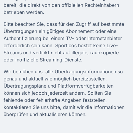
bereit, die direkt von den offiziellen Rechteinhabern
betrieben werden.
Bitte beachten Sie, dass für den Zugriff auf bestimmte
Übertragungen ein gültiges Abonnement oder eine
Authentifizierung bei einem TV- oder Internetanbieter
erforderlich sein kann. Sporticos hostet keine Live-
Streams und verlinkt nicht auf illegale, raubkopierte
oder inoffizielle Streaming-Dienste.
Wir bemühen uns, alle Übertragungsinformationen so
genau und aktuell wie möglich bereitzustellen.
Übertragungspläne und Plattformverfügbarkeiten
können sich jedoch jederzeit ändern. Sollten Sie
fehlende oder fehlerhafte Angaben feststellen,
kontaktieren Sie uns bitte, damit wir die Informationen
überprüfen und aktualisieren können.