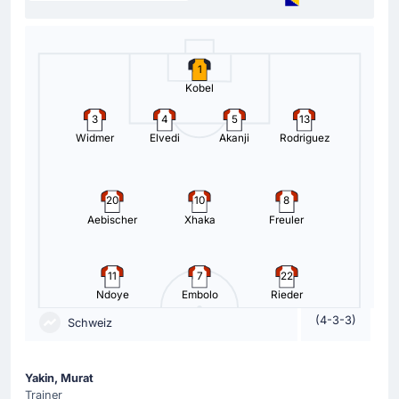
Tor! Johan Manzambi erhöht auf 3 - 0 für Schweiz.
Vorbereitet wurde das Tor zum 3 - 0 von Ruben
Vargas.
1
Kobel
Spielerwechsel
3
4
5
13
89'
Breel Embolo
Widmer
Elvedi
Akanji
Rodriguez
Cedric Itten
Jetzt spielt Cedric Itten für Breel Embolo (Schweiz).
20
10
8
Aebischer
Xhaka
Freuler
Spielerwechsel
86'
Silvan Widmer
Luca Antony Jaquez
11
7
22
Jetzt spielt Luca Jaquez für Silvan Widmer (Schweiz).
Ndoye
Embolo
Rieder
(4-3-3)
Schweiz
Spielerwechsel
86'
Ermedin Demirovic
Yakin, Murat
Jovo Lukic
Trainer