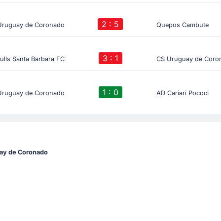
2 : 5
Uruguay de Coronado
Quepos Cambute
3 : 1
bulls Santa Barbara FC
CS Uruguay de Coro
1 : 0
Uruguay de Coronado
AD Cariari Pococi
ay de Coronado