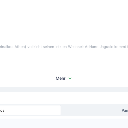
naikos Athen) vollzieht seinen letzten Wechsel: Adriano Jagusic kommt f
Mehr
seinen vierten Wechsel vor: Pedro Chirivella ersetzt Adam Gnezda Cerin.
kos
Pan
) wird verwarnt.