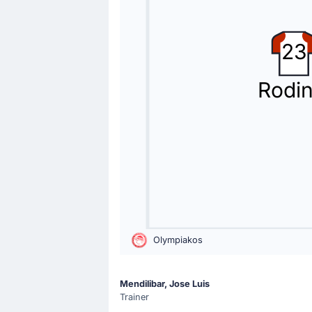
Filip Duricic
Zweite Auswechselung Panathinaikos A
23
Gelbe Karte
Rodin
50'
Costinha
Referee Rade Obrenovic zückt den Kar
Spielerwechsel
46'
Santino Andino Valencia
Anass Zaroury
Jetzt spielt Anass Zaroury für Santi
Olympiakos
Tor !
45'
Rodinei
(Torschütze)
Mendilibar, Jose Luis
Olympiakos Piräus markiert das 1 - 
Trainer