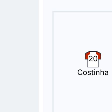
Spielerwechsel
73'
Gelson Martins
Andre Luiz
Spielerwechsel in Piraeus: Andre Lui
Spielerwechsel
73'
Mehdi Taremi
Ayoub El Kaabi
20
Jetzt spielt Ayoub El Kaabi für Mehdi
Spielerwechsel
Costinha
62'
Sotiris Kontouris
Manolis Siopis
Die Gastmannschaft wechseln Sotiris
Spielerwechsel
62'
Vicente Taborda