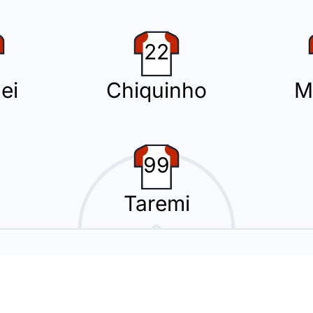
then: Filip Duricic ersetzt Vicente Taborda.
22
ei
Chiquinho
M
ton. Costinha (Olympiakos Piräus) sieht gelb.
99
Taremi
no Andino Valencia (Panathinaikos Athen).
0 in Piraeus. Torschütze: Rodinei!