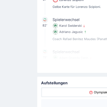
Gelbe Karte für Lorenzo Scipioni.
Spielerwechsel
82'
Karol Swiderski
Adriano Jagusic
Coach Rafael Benitez Maudes (Panathi
Spielerwechsel
78'
Adam Gnezda Cerin
Pedro Chirivella
Trainer Rafael Benitez Maudes nimmt 
Aufstellungen
Gelbe Karte
76'
Davide Calabria
Olympia
Davide Calabria (Panathinaikos Athen