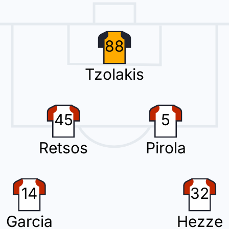
88
z ersetzt Gelson Martins bei Olympiakos Piräus.
Tzolakis
45
5
 Taremi (Olympiakos Piräus).
Retsos
Pirola
 Kontouris aus und bringen Manolis Siopis.
14
32
Garcia
Hezze