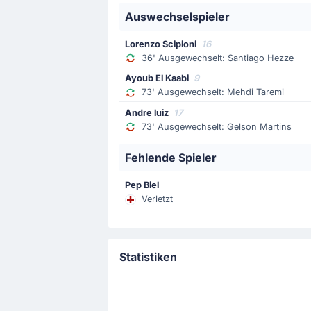
Auswechselspieler
Spielerwechsel
36'
Santiago Hezze
Lorenzo Scipioni
16
Lorenzo Scipioni
36' Ausgewechselt: Santiago Hezze
Spielerwechsel bei den Heimmannscha
Ayoub El Kaabi
9
73' Ausgewechselt: Mehdi Taremi
Der Beginn des Spiels
Andre luiz
17
73' Ausgewechselt: Gelson Martins
Fehlende Spieler
Pep Biel
Verletzt
Statistiken