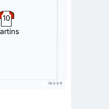
10
artins
(4-2-3-1)