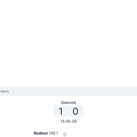
naikos
Beendet
1
0
13.05.26
Rodinei
(45')