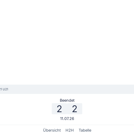
21 U21
Beendet
2
2
11.07.26
Übersicht
H2H
Tabelle