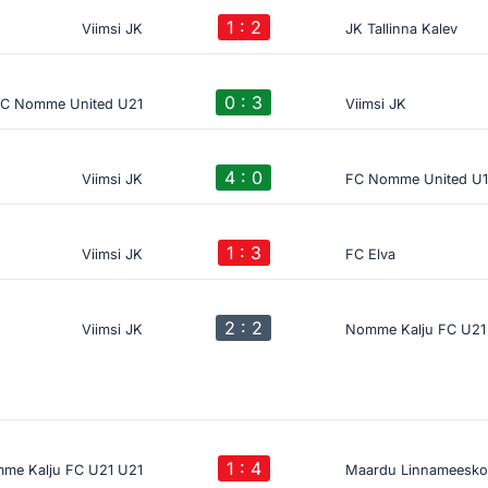
1 : 2
Viimsi JK
JK Tallinna Kalev
0 : 3
C Nomme United U21
Viimsi JK
4 : 0
Viimsi JK
FC Nomme United U1
1 : 3
Viimsi JK
FC Elva
2 : 2
Viimsi JK
Nomme Kalju FC U21
1 : 4
me Kalju FC U21 U21
Maardu Linnameesk