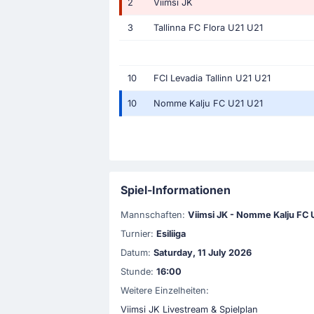
2
Viimsi JK
3
Tallinna FC Flora U21 U21
10
FCI Levadia Tallinn U21 U21
10
Nomme Kalju FC U21 U21
Spiel-Informationen
Mannschaften:
Viimsi JK - Nomme Kalju FC 
Turnier:
Esiliiga
Datum:
Saturday, 11 July 2026
Stunde:
16:00
Weitere Einzelheiten:
Viimsi JK Livestream & Spielplan