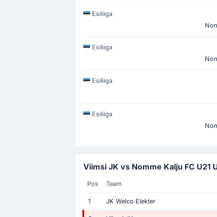
Esiliiga
Nom
Esiliiga
Nom
Esiliiga
Esiliiga
Nom
Viimsi JK vs Nomme Kalju FC U21 U
Pos
Team
1
JK Welco Elekter