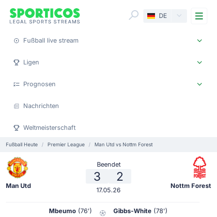
Me
DE
Fußball live stream
Ligen
Prognosen
Nachrichten
Weltmeisterschaft
Fußball Heute
Premier League
Man Utd vs Nottm Forest
Beendet
3
2
Man Utd
Nottm Forest
17.05.26
Mbeumo
(76')
Gibbs-White
(78')