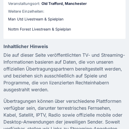
Veranstaltungsort:
Old Trafford, Manchester
Weitere Einzelheiten:
Man Utd Livestream & Spielplan
Nottm Forest Livestream & Spielplan
Inhaltlicher Hinweis
Die auf dieser Seite veröffentlichten TV- und Streaming-
Informationen basieren auf Daten, die von unseren
offiziellen Übertragungspartnern bereitgestellt werden,
und beziehen sich ausschließlich auf Spiele und
Programme, die von lizenzierten Rechteinhabern
ausgestrahlt werden.
Übertragungen können über verschiedene Plattformen
verfügbar sein, darunter terrestrisches Fernsehen,
Kabel, Satellit, IPTV, Radio sowie offizielle mobile oder
Desktop-Anwendungen der jeweiligen Sender. Soweit
verfügbar, stellen wir Links zu Streaming-Angeboten