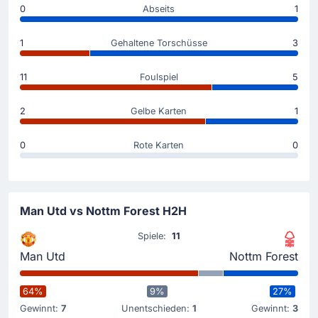
Dilane Bakwa
0
Abseits
1
Coach Vitor Pereira (Nottingham Forest) vollzieht ihren
ersten Wechsel: Dilane Bakwa kommt für Omari
1
Gehaltene Torschüsse
3
Hutchinson.
11
Foulspiel
5
Tor !
55'
2
Gelbe Karten
1
Matheus Cunha
(Torschütze)
Tor! Matheus Cunha trifft zur 2 - 1-Führung für
0
Rote Karten
0
Manchester United.
Tor !
Man Utd vs Nottm Forest H2H
53'
Morato
(Torschütze)
Spiele:
11
Elliot Anderson
(Vorlage)
Man Utd
Nottm Forest
Morato trifft zum Ausgleich. Aktueller Spielstand: 1 -
1. Vorbereitet wurde das Tor zum 1 - 1 von Elliot
64%
9%
27%
Anderson.
Gewinnt:
7
Unentschieden:
1
Gewinnt:
3