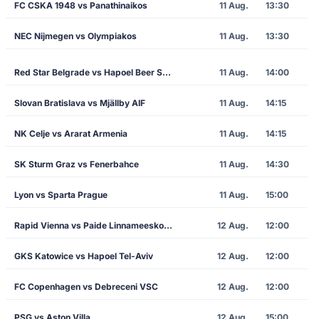
FC CSKA 1948 vs Panathinaikos
11 Aug.
13:30
NEC Nijmegen vs Olympiakos
11 Aug.
13:30
Red Star Belgrade vs Hapoel Beer Sheva
11 Aug.
14:00
Slovan Bratislava vs Mjällby AIF
11 Aug.
14:15
NK Celje vs Ararat Armenia
11 Aug.
14:15
SK Sturm Graz vs Fenerbahce
11 Aug.
14:30
Lyon vs Sparta Prague
11 Aug.
15:00
Rapid Vienna vs Paide Linnameeskond
12 Aug.
12:00
GKS Katowice vs Hapoel Tel-Aviv
12 Aug.
12:00
FC Copenhagen vs Debreceni VSC
12 Aug.
12:00
PSG vs Aston Villa
12 Aug.
15:00