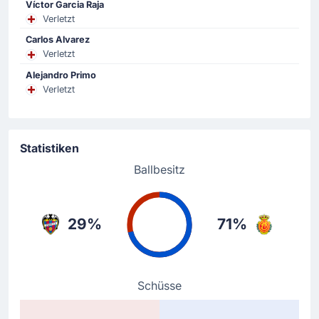
Spielerwechsel in Valencia: Takuma Asano ersetzt Zito
Víctor Garcia Raja
Luvumbo bei RCD Mallorca.
Verletzt
Carlos Alvarez
Spielerwechsel
Verletzt
65'
Iker Losada
Alejandro Primo
Brugué
Verletzt
Trainer Luis Castro nimmt seinen zweiten Wechsel vor:
Brugué ersetzt Iker Losada.
Statistiken
Spielerwechsel
Ballbesitz
61'
Pablo Torre
Jan Virgili Tenas
Die Gastmannschaft wechseln Pablo Torre aus und
29%
71%
bringen Jan Virgili.
Spielerwechsel
Schüsse
45'
David Lopez
Javier Olaizola Jimenez