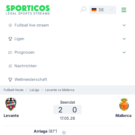
Me
DE
Fußball live stream
Ligen
Prognosen
Nachrichten
Weltmeisterschaft
Fußball Heute
LaLiga
Levante vs Mallorca
Beendet
2
0
Levante
Mallorca
17.05.26
Arriaga
(87')