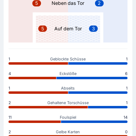
5
Neben das Tor
2
Trainer Martin Demichelis nimmt seinen ersten Wechsel
vor: Javier Olaizola ersetzt David Lopez.
5
Auf dem Tor
3
Tor !
32'
Carlos Espi
(Torschütze)
Levante UD erzielt dank Carlos Espi die Führung
zum 1 - 0.
1
Geblockte Schüsse
1
Gelbe Karte
4
Eckstöße
6
30'
Nacho Perez Gomez
1
Abseits
1
Gelbe Karte für Nacho Perez Gomez.
2
Gehaltene Torschüsse
1
Spielerwechsel
23'
Jeremy Toljan
11
Foulspiel
14
Nacho Perez Gomez
Spielerwechsel in Valencia: Nacho Perez Gomez ersetzt
2
Gelbe Karten
0
Jeremy Toljan bei Levante UD.