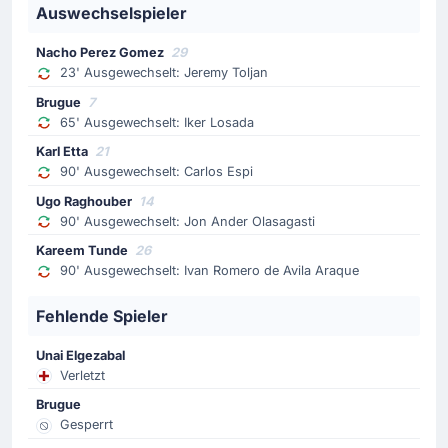
Auswechselspieler
seinen letzten Wechsel: Abdon kommt für Manu
Morlanes.
Nacho Perez Gomez
29
23' Ausgewechselt: Jeremy Toljan
Gelbe Karte
Brugue
7
78'
Mathew Ryan
65' Ausgewechselt: Iker Losada
Referee Javier Alberola Rojas zeigt Mathew Ryan
Karl Etta
21
(Levante UD) den gelben Karton.
90' Ausgewechselt: Carlos Espi
Ugo Raghouber
14
Spielerwechsel
90' Ausgewechselt: Jon Ander Olasagasti
69'
Martin Valjent
Kareem Tunde
26
- Calatayud
90' Ausgewechselt: Ivan Romero de Avila Araque
Das Aus für Martin Valjent (RCD Mallorca). Sie wird
Fehlende Spieler
durch Miguel Calatayud ersetzt.
Unai Elgezabal
Spielerwechsel
Verletzt
69'
Zito Luvumbo
Brugue
Takuma Asano
Gesperrt