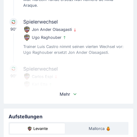
Araque.
Spielerwechsel
90'
Jon Ander Olasagasti
Ugo Raghouber
Trainer Luis Castro nimmt seinen vierten Wechsel vor:
Ugo Raghouber ersetzt Jon Ander Olasagasti.
Spielerwechsel
90'
Carlos Espi
Karl Etta
Trainer Luis Castro nimmt seinen dritten Wechsel vor:
Mehr
Karl Etta ersetzt Carlos Espi.
Aufstellungen
Tor !
87'
Kervin Arriaga
(Torschütze)
Levante
Mallorca
Jon Ander Olasagasti
(Vorlage)