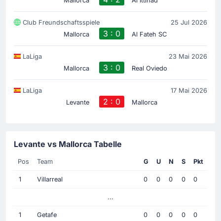
Mallorca
Al Ittihad
Club Freundschaftsspiele
25 Jul 2026
3 : 0
Mallorca
Al Fateh SC
LaLiga
23 Mai 2026
3 : 0
Mallorca
Real Oviedo
LaLiga
17 Mai 2026
2 : 0
Levante
Mallorca
Levante vs Mallorca Tabelle
Pos
Team
G
U
N
S
Pkt
1
Villarreal
0
0
0
0
0
...
1
Getafe
0
0
0
0
0