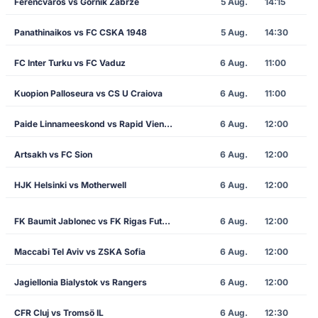
Ferencvaros vs Gornik Zabrze
5 Aug.
14:15
Panathinaikos vs FC CSKA 1948
5 Aug.
14:30
FC Inter Turku vs FC Vaduz
6 Aug.
11:00
Kuopion Palloseura vs CS U Craiova
6 Aug.
11:00
Paide Linnameeskond vs Rapid Vienna
6 Aug.
12:00
Artsakh vs FC Sion
6 Aug.
12:00
HJK Helsinki vs Motherwell
6 Aug.
12:00
FK Baumit Jablonec vs FK Rigas Futbola Skola
6 Aug.
12:00
Maccabi Tel Aviv vs ZSKA Sofia
6 Aug.
12:00
Jagiellonia Bialystok vs Rangers
6 Aug.
12:00
CFR Cluj vs Tromsö IL
6 Aug.
12:30