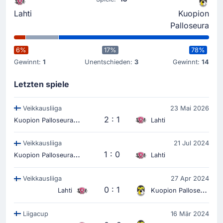
Lahti
Kuopion
Palloseura
6%
17%
78%
Gewinnt:
1
Unentschieden:
3
Gewinnt:
14
Letzten spiele
Veikkausliiga
23 Mai 2026
K
uopion Palloseura
2 : 1
Lahti
Veikkausliiga
21 Jul 2024
K
uopion Palloseura
1 : 0
Lahti
Veikkausliiga
27 Apr 2024
0 : 1
Lahti
Kuopion Palloseura
Liigacup
16 Mär 2024