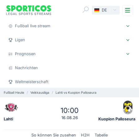
Me
DE
Fußball live stream
Ligen
Prognosen
Nachrichten
Weltmeisterschaft
Fußball Heute
Veikkausliiga
Lahti vs Kuopion Palloseura
10:00
16.08.26
Lahti
Kuopion Palloseura
So können Sie zusehen
H2H
Tabelle