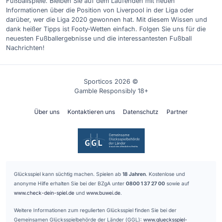
Fußballspiele. Bleiben Sie auf dem Laufenden mit neuen
Informationen über die Position von Liverpool in der Liga oder
darüber, wer die Liga 2020 gewonnen hat. Mit diesem Wissen und
dank heißer Tipps ist Footy-Wetten einfach. Folgen Sie uns für die
neuesten Fußballergebnisse und die interessantesten Fußball
Nachrichten!
Sporticos 2026 ©
Gamble Responsibly 18+
Über uns
Kontaktieren uns
Datenschutz
Partner
Glücksspiel kann süchtig machen. Spielen ab
18 Jahren
. Kostenlose und
anonyme Hilfe erhalten Sie bei der BZgA unter
0800 1 37 27 00
sowie auf
www.check-dein-spiel.de
und
www.buwei.de
.
Weitere Informationen zum regulierten Glücksspiel finden Sie bei der
Gemeinsamen Glücksspielbehörde der Länder (GGL):
www.gluecksspiel-