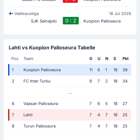
Veikkausliiga
18 Jul 2026
0 : 2
SJK Seinajoki
Kuopion Palloseura
Lahti vs Kuopion Palloseura Tabelle
Pos
Team
G
U
N
S
Pkt
1
Kuopion Palloseura
11
6
1
18
39
2
FC Inter Turku
9
7
2
18
34
...
6
Vaasan Palloseura
7
6
5
18
27
7
Lahti
7
4
7
18
25
8
Turun Palloseura
7
4
7
18
25