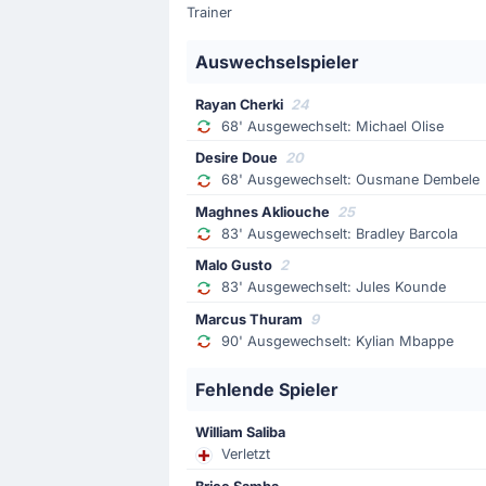
Trainer
Tor! Frankreich erhöht auf 2 - 0 
Auswechselspieler
Spielerwechsel
Rayan Cherki
24
26'
Aymen Hussein
68' Ausgewechselt: Michael Olise
Ali Al-Hamadi
Desire Doue
20
Iraks erster Wechsel: Aymen Hussein
68' Ausgewechselt: Ousmane Dembele
Maghnes Akliouche
25
83' Ausgewechselt: Bradley Barcola
Tor !
14'
Malo Gusto
2
Kylian Mbappe
(Torschütze)
83' Ausgewechselt: Jules Kounde
Michael Olise
(Vorlage)
Marcus Thuram
9
Frankreich erzielt dank Kylian Mba
90' Ausgewechselt: Kylian Mbappe
Fehlende Spieler
Gelbe Karte
6'
Amir Al-Ammari
William Saliba
Verletzt
Gelbe Karte für Amir Al-Ammari.