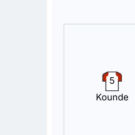
69'
Ibrahim Bayesh
Marko Farji
Spielerwechsel in Philadelphia: Marko 
Spielerwechsel
68'
Amir Al-Ammari
Aimar Sher
Trainer Graham Arnold (Irak) vollzie
Spielerwechsel
5
68'
Ousmane Dembele
Desire Doue
Kounde
Jetzt spielt Desire Doue für Ousmane
Tor !
66'
Ousmane Dembele
(Torschütz