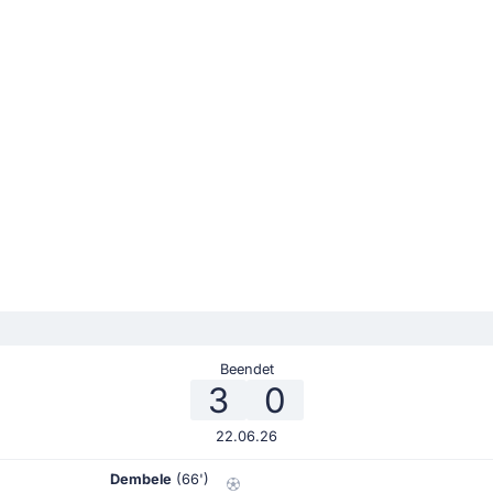
Beendet
3
0
22.06.26
Dembele
(66')