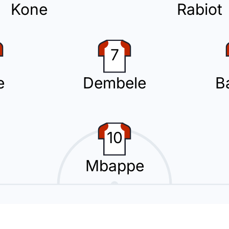
Kone
Rabiot
le erhöht auf 3 - 0 für Frankreich. Die Vorlage zum 3 - 0 kam von Michae
7
e
Dembele
B
seen (Irak).
10
Mbappe
zweiten Wechsel vor: Youssef Amyn ersetzt Zaid Ismail.