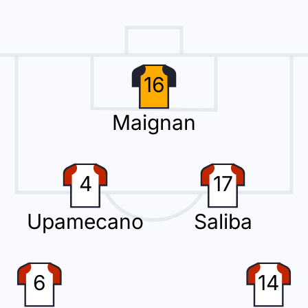
Farji ersetzt Ibrahim Bayesh bei Irak.
16
Maignan
ht den vierten Wechsel. Aimar Sher kommt für Amir Al-Ammari.
4
17
Upamecano
Saliba
 Dembele (Frankreich).
6
14
e)