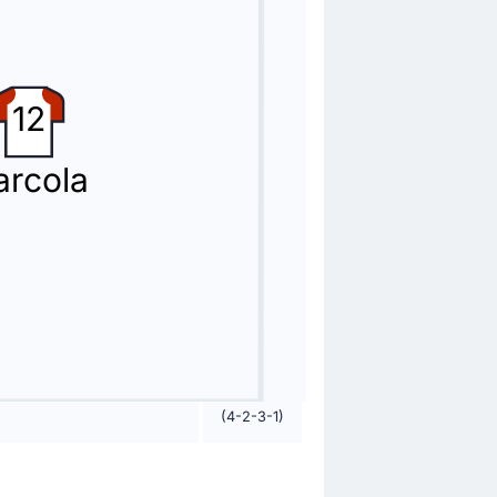
l Olise.
12
arcola
(4-2-3-1)