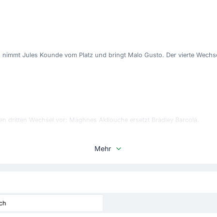
nimmt Jules Kounde vom Platz und bringt Malo Gusto. Der vierte Wechse
n dritten Wechsel vor: Maghnes Akliouche ersetzt Bradley Barcola.
Mehr
Olise (Frankreich).
ch