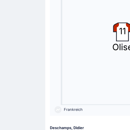
Michael Olise
(Vorlage)
Tor in Philadelphia! Ousmane Dembe
11
Spielerwechsel
60'
Zaid Tahseen
Olis
Rebin Sulaka
Jetzt spielt Rebin Sulaka für Zaid Tah
Spielerwechsel
60'
Zaid Ismail
Youssef Amyn
Trainer Graham Arnold nimmt seinen 
Frankreich
Tor !
54'
Kylian Mbappe
(Torschütze)
Ousmane Dembele
(Vorlage)
Deschamps, Didier