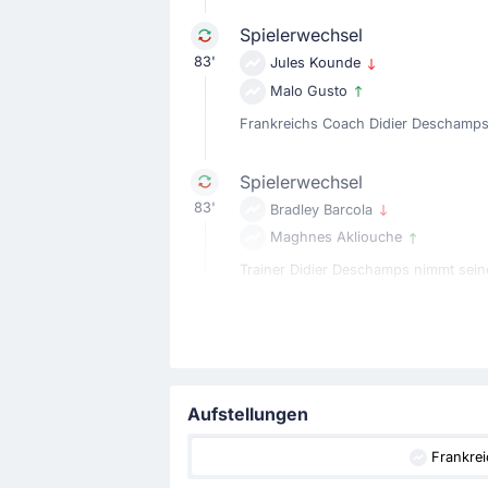
Spielerwechsel
83'
Jules Kounde
Malo Gusto
Frankreichs Coach Didier Deschamps 
Spielerwechsel
83'
Bradley Barcola
Maghnes Akliouche
Trainer Didier Deschamps nimmt seine
Spielerwechsel
68'
Michael Olise
Rayan Cherki
Aufstellungen
Jetzt spielt Rayan Cherki für Michael 
Frankrei
Spielerwechsel