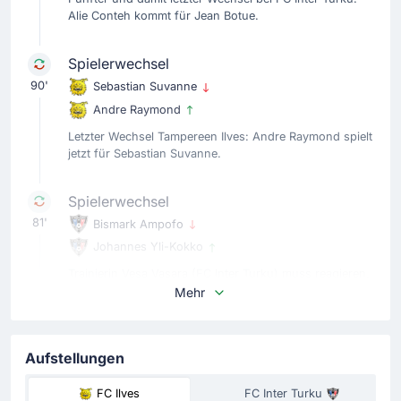
Alie Conteh kommt für Jean Botue.
Spielerwechsel
90'
Sebastian Suvanne
Andre Raymond
Letzter Wechsel Tampereen Ilves: Andre Raymond spielt
jetzt für Sebastian Suvanne.
Spielerwechsel
81'
Bismark Ampofo
Johannes Yli-Kokko
Trainierin Vesa Vasara (FC Inter Turku) muss reagieren.
Sie bringt Johannes Yli-Kokko für die verletzte Bismark
Mehr
Ampofo.
Spielerwechsel
Aufstellungen
81'
Jasse Tuominen
FC Ilves
FC Inter Turku
Prosper Ahiabu