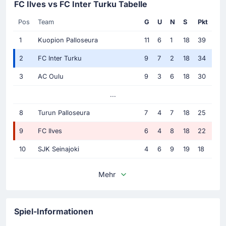
FC Ilves vs FC Inter Turku Tabelle
Pos
Team
G
U
N
S
Pkt
1
Kuopion Palloseura
11
6
1
18
39
2
FC Inter Turku
9
7
2
18
34
3
AC Oulu
9
3
6
18
30
...
8
Turun Palloseura
7
4
7
18
25
9
FC Ilves
6
4
8
18
22
10
SJK Seinajoki
4
6
9
19
18
Mehr
Spiel-Informationen