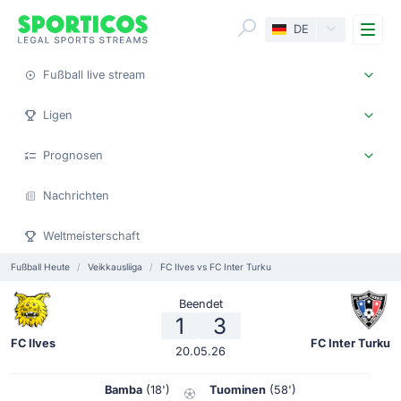
Me
DE
Fußball live stream
Ligen
Prognosen
Nachrichten
Weltmeisterschaft
Fußball Heute
Veikkausliiga
FC Ilves vs FC Inter Turku
Beendet
1
3
FC Ilves
FC Inter Turku
20.05.26
Bamba
(18')
Tuominen
(58')