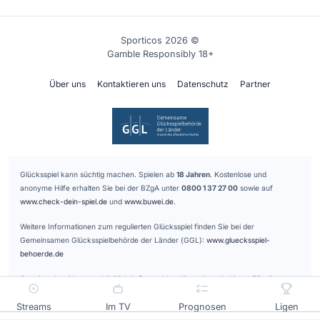
Sporticos 2026 ©
Gamble Responsibly 18+
Über uns
Kontaktieren uns
Datenschutz
Partner
Glücksspiel kann süchtig machen. Spielen ab
18 Jahren
. Kostenlose und
anonyme Hilfe erhalten Sie bei der BZgA unter
0800 1 37 27 00
sowie auf
www.check-dein-spiel.de
und
www.buwei.de
.
Weitere Informationen zum regulierten Glücksspiel finden Sie bei der
Gemeinsamen Glücksspielbehörde der Länder (GGL):
www.gluecksspiel-
behoerde.de
Sporticos bewirbt ausschließlich in Deutschland lizenzierte Anbieter. Für die
Vermittlung der gelisteten Glücksspielanbieter erhalten wir eine Provision.
Streams
Im TV
Prognosen
Ligen