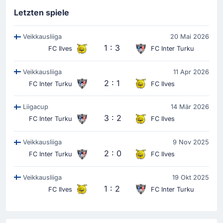
Matias Rale
(Vorlage)
Letzten spiele
Treffer in Tampere! Abdoul Goudouss Bamba gleicht
aus zum 1 - 1. Beteiligt am 1 - 1 war Matias Rale, der
die Vorlage gab.
Veikkausliiga
20 Mai 2026
1 : 3
FC Ilves
FC Inter Turku
Veikkausliiga
11 Apr 2026
Tor !
2'
2 : 1
FC Inter Turku
FC Ilves
Julius Tauriainen
(Torschütze)
Clinton Jephta
(Vorlage)
Liigacup
14 Mär 2026
Julius Tauriainen bringt die Gastmannschaft in
3 : 2
FC Inter Turku
FC Ilves
Führung. Vorbereitet wurde das Tor zum 0 - 1 von
Clinton Jephta.
Veikkausliiga
9 Nov 2025
2 : 0
FC Inter Turku
FC Ilves
Der Beginn des Spiels
Veikkausliiga
19 Okt 2025
1 : 2
FC Ilves
FC Inter Turku