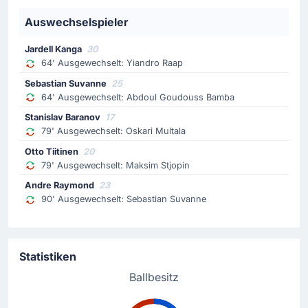
Gelbe Karte für Ilari Kangasniemi.
Auswechselspieler
Spielerwechsel
Jardell Kanga
30
64' Ausgewechselt: Yiandro Raap
64'
Abdoul Goudouss Bamba
Sebastian Suvanne
Sebastian Suvanne
25
64' Ausgewechselt: Abdoul Goudouss Bamba
Trainer Joni Lehtonen nimmt seinen zweiten Wechsel
vor: Sebastian Suvanne ersetzt Abdoul Goudouss
Stanislav Baranov
17
Bamba.
79' Ausgewechselt: Oskari Multala
Otto Tiitinen
20
Spielerwechsel
79' Ausgewechselt: Maksim Stjopin
64'
Yiandro Raap
Andre Raymond
23
90' Ausgewechselt: Sebastian Suvanne
Jardell Kanga
Trainer Joni Lehtonen nimmt seinen ersten Wechsel vor:
Jardell Kanga ersetzt Yiandro Raap.
Statistiken
Spielerwechsel
Ballbesitz
64'
Vincent Ulundu
Antoin Loic Essomba Bikoula