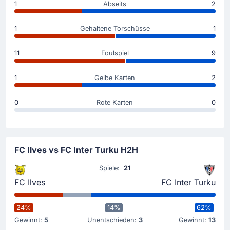
46'
Jasse Tuominen
1
Abseits
2
Gelbe Karte für FC Inter Turku: Jasse Tuominen sieht
den Karton.
1
Gehaltene Torschüsse
1
11
Foulspiel
9
Tor !
28'
Julius Tauriainen
(Torschütze)
1
Gelbe Karten
2
Tor! Die Gastmannschaft geht durch Julius
Tauriainen mit 1 - 2 in Führung.
0
Rote Karten
0
Gelbe Karte
25'
Oskari Multala
FC Ilves vs FC Inter Turku H2H
Referee Peiman Simani zeigt Oskari Multala (Tampereen
Spiele:
21
Ilves) den gelben Karton.
FC Ilves
FC Inter Turku
Tor !
24%
14%
62%
18'
Abdoul Goudouss Bamba
(Torschütze)
Gewinnt:
5
Unentschieden:
3
Gewinnt:
13