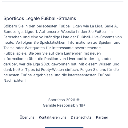
Sporticos Legale Fußball-Streams
Stöbern Sie in den beliebtesten Fußball Ligen wie La Liga, Serie A,
Bundesliga, Ligue 1. Auf unserer Website finden Sie Fußball im
Fernsehen und eine vollständige Liste der Fußball-Live-Streams von
heute. Verfolgen Sie Spielstatistiken, Informationen zu Spielern und
Teams oder Wettquoten für interessante bevorstehende
Fußballspiele. Bleiben Sie auf dem Laufenden mit neuen
Informationen über die Position von Liverpool in der Liga oder
darüber, wer die Liga 2020 gewonnen hat. Mit diesem Wissen und
dank heißer Tipps ist Footy-Wetten einfach. Folgen Sie uns für die
neuesten Fußballergebnisse und die interessantesten Fußball
Nachrichten!
Sporticos 2026 ©
Gamble Responsibly 18+
Über uns
Kontaktieren uns
Datenschutz
Partner