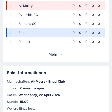
1
Al-Masry
0
0
0
0
0
1
Pyramids FC
0
0
0
0
0
1
Smouha SC
0
0
0
0
0
1
Enppi
0
0
0
0
0
1
Petrojet
0
0
0
0
0
Mehr
Spiel-Informationen
Mannschaften:
Al-Masry - Enppi Club
Turnier:
Premier League
Datum:
Wednesday, 22 April 2026
Stunde:
15:00
Weitere Einzelheiten: