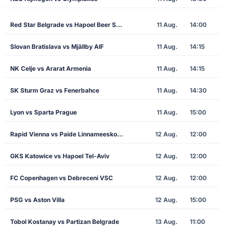
Red Star Belgrade vs Hapoel Beer Sheva
11 Aug.
14:00
Slovan Bratislava vs Mjällby AIF
11 Aug.
14:15
NK Celje vs Ararat Armenia
11 Aug.
14:15
SK Sturm Graz vs Fenerbahce
11 Aug.
14:30
Lyon vs Sparta Prague
11 Aug.
15:00
Rapid Vienna vs Paide Linnameeskond
12 Aug.
12:00
GKS Katowice vs Hapoel Tel-Aviv
12 Aug.
12:00
FC Copenhagen vs Debreceni VSC
12 Aug.
12:00
PSG vs Aston Villa
12 Aug.
15:00
Tobol Kostanay vs Partizan Belgrade
13 Aug.
11:00