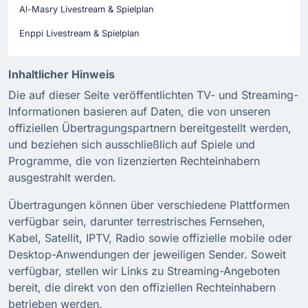
Al-Masry Livestream & Spielplan
Enppi Livestream & Spielplan
Inhaltlicher Hinweis
Die auf dieser Seite veröffentlichten TV- und Streaming-
Informationen basieren auf Daten, die von unseren
offiziellen Übertragungspartnern bereitgestellt werden,
und beziehen sich ausschließlich auf Spiele und
Programme, die von lizenzierten Rechteinhabern
ausgestrahlt werden.
Übertragungen können über verschiedene Plattformen
verfügbar sein, darunter terrestrisches Fernsehen,
Kabel, Satellit, IPTV, Radio sowie offizielle mobile oder
Desktop-Anwendungen der jeweiligen Sender. Soweit
verfügbar, stellen wir Links zu Streaming-Angeboten
bereit, die direkt von den offiziellen Rechteinhabern
betrieben werden.