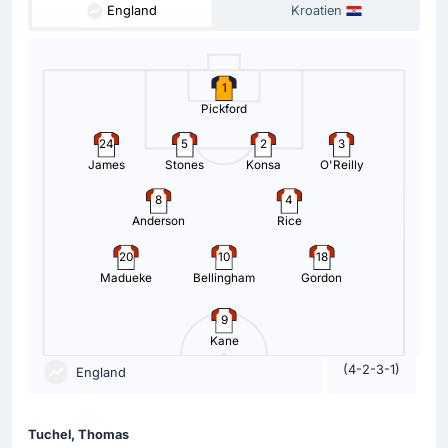
England
Kroatien
Andrej Kramaric
Trainer Zlatko Dalic nimmt seinen fünften Wechsel vor:
Andrej Kramaric ersetzt Mario Pasalic.
1
Pickford
Spielerwechsel
24
5
2
3
78'
Martin Baturina
James
Stones
Konsa
O'Reilly
Nikola Vlasic
8
4
Spielerwechsel in Arlington: Nikola Vlasic ersetzt Martin
Anderson
Rice
Baturina bei Kroatien.
20
10
18
Spielerwechsel
Madueke
Bellingham
Gordon
72'
Noni Madueke
9
Bukayo Saka
Kane
Trainer Thomas Tuchel nimmt seinen dritten Wechsel
(4-2-3-1)
England
vor: Bukayo Saka ersetzt Noni Madueke.
Spielerwechsel
Tuchel, Thomas