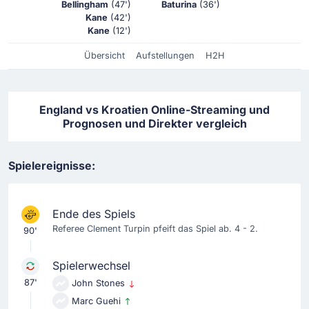
Bellingham
(47')
Baturina
(36')
Kane
(42')
Kane
(12')
Übersicht
Aufstellungen
H2H
England vs Kroatien Online-Streaming und
Prognosen und Direkter vergleich
Spielereignisse:
Ende des Spiels
Referee Clement Turpin pfeift das Spiel ab. 4 - 2.
90'
Spielerwechsel
87'
John Stones
Marc Guehi