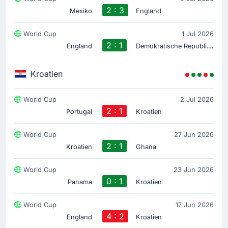
2 : 3
Mexiko
England
World Cup
1 Jul 2026
2 : 1
D
emokratische Republik Kongo
England
Kroatien
World Cup
2 Jul 2026
2 : 1
Portugal
Kroatien
World Cup
27 Jun 2026
2 : 1
Kroatien
Ghana
World Cup
23 Jun 2026
0 : 1
Panama
Kroatien
World Cup
17 Jun 2026
4 : 2
England
Kroatien