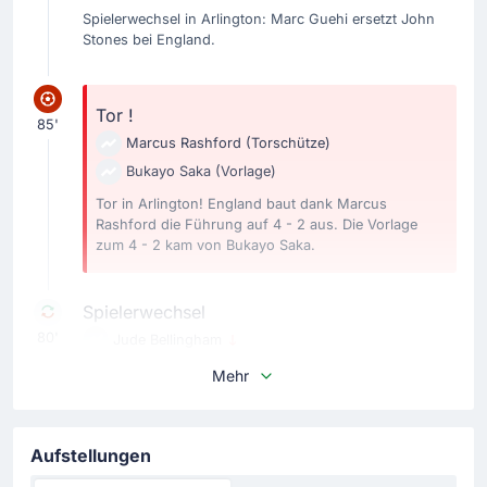
Spielerwechsel in Arlington: Marc Guehi ersetzt John
Stones bei England.
Tor !
85'
Marcus Rashford
(Torschütze)
Bukayo Saka
(Vorlage)
Tor in Arlington! England baut dank Marcus
Rashford die Führung auf 4 - 2 aus. Die Vorlage
zum 4 - 2 kam von Bukayo Saka.
Spielerwechsel
80'
Jude Bellingham
Djed Spence
Mehr
Jetzt spielt Djed Spence für Jude Bellingham (England).
Aufstellungen
Spielerwechsel
78'
Mario Pasalic