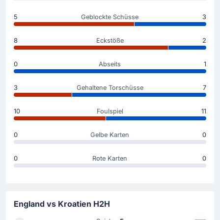
Anderson.
5
Geblockte Schüsse
3
8
Eckstöße
2
Tor !
45'
Petar Musa
(Torschütze)
0
Abseits
1
Ivan Perisic
(Vorlage)
Petar Musa trifft zum Ausgleich. Aktueller
3
Gehaltene Torschüsse
7
Spielstand: 2 - 2. Beteiligt am 2 - 2 war Ivan Perisic,
der die Vorlage gab.
10
Foulspiel
11
0
Gelbe Karten
0
Tor !
42'
Harry Kane
(Torschütze)
0
Rote Karten
0
Declan Rice
(Vorlage)
Tor! Harry Kane trifft zur 2 - 1-Führung für England.
Vorbereitet wurde das Tor zum 2 - 1 von Declan Rice.
England vs Kroatien H2H