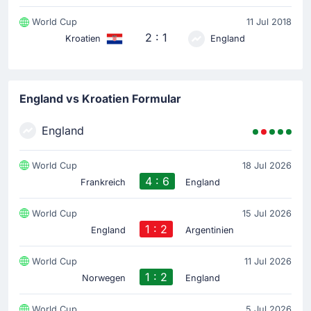
World Cup
11 Jul 2018
2 : 1
Kroatien
England
England vs Kroatien Formular
England
World Cup
18 Jul 2026
4 : 6
Frankreich
England
World Cup
15 Jul 2026
1 : 2
England
Argentinien
World Cup
11 Jul 2026
1 : 2
Norwegen
England
World Cup
5 Jul 2026