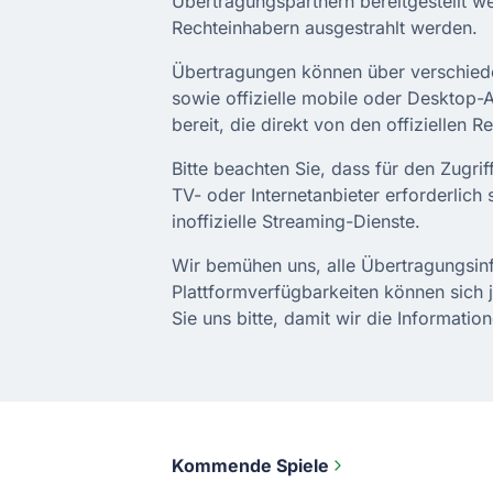
Übertragungspartnern bereitgestellt w
Rechteinhabern ausgestrahlt werden.
Übertragungen können über verschiedene
sowie offizielle mobile oder Desktop-
bereit, die direkt von den offiziellen 
Bitte beachten Sie, dass für den Zugr
TV- oder Internetanbieter erforderlich 
inoffizielle Streaming-Dienste.
Wir bemühen uns, alle Übertragungsinf
Plattformverfügbarkeiten können sich j
Sie uns bitte, damit wir die Informati
Kommende Spiele