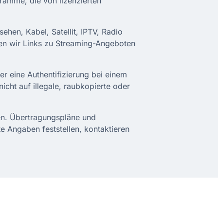
ramme, die von lizenzierten
ehen, Kabel, Satellit, IPTV, Radio
len wir Links zu Streaming-Angeboten
r eine Authentifizierung bei einem
nicht auf illegale, raubkopierte oder
len. Übertragungspläne und
te Angaben feststellen, kontaktieren