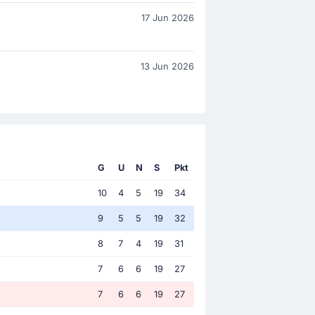
17 Jun 2026
13 Jun 2026
G
U
N
S
Pkt
10
4
5
19
34
9
5
5
19
32
8
7
4
19
31
7
6
6
19
27
7
6
6
19
27