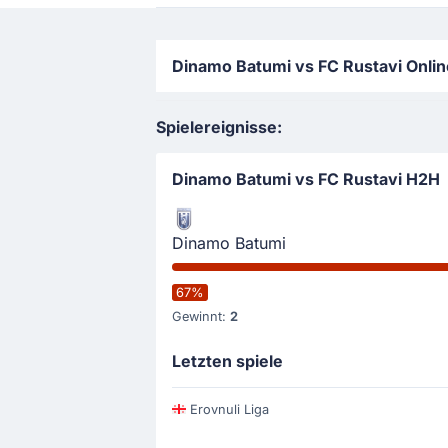
Dinamo Batumi vs FC Rustavi Onlin
Spielereignisse:
Dinamo Batumi vs FC Rustavi H2H
Dinamo Batumi
67%
Gewinnt:
2
Letzten spiele
Erovnuli Liga