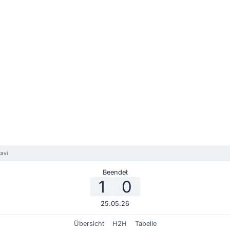
avi
Beendet
1
0
25.05.26
Übersicht
H2H
Tabelle