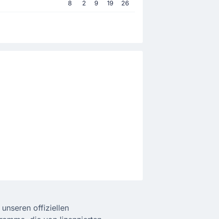
8
2
9
19
26
unseren offiziellen