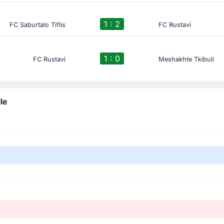
1 : 2
FC Saburtalo Tiflis
FC Rustavi
1 : 0
FC Rustavi
Meshakhte Tkibuli
le