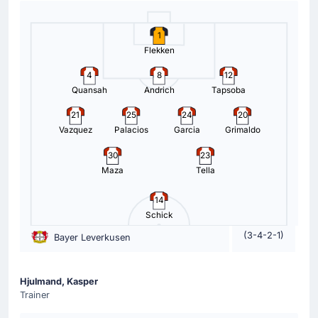
Alphonso Davies
1
Spielerwechsel
Flekken
74'
Aleksandar Pavlovic
4
8
12
Leon Goretzka
Quansah
Andrich
Tapsoba
21
25
24
20
Gelbe Karte
Vazquez
Palacios
Garcia
Grimaldo
43'
Aleksandar Pavlovic
30
23
Maza
Tella
Spielerwechsel
39'
Lucas Vazquez
14
Schick
Ernest Poku
(3-4-2-1)
Bayer Leverkusen
Gelbe Karte
38'
Edmond Tapsoba
Hjulmand, Kasper
Trainer