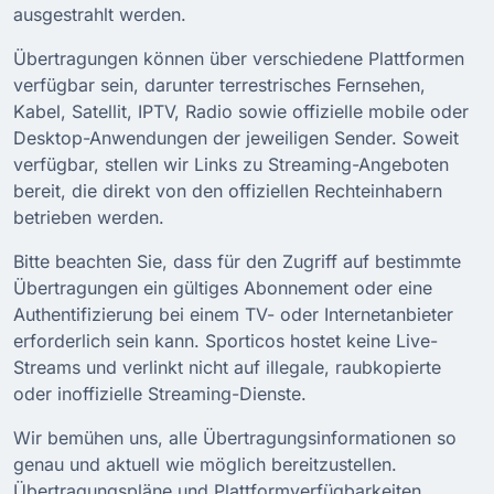
ausgestrahlt werden.
Übertragungen können über verschiedene Plattformen
verfügbar sein, darunter terrestrisches Fernsehen,
Kabel, Satellit, IPTV, Radio sowie offizielle mobile oder
Desktop-Anwendungen der jeweiligen Sender. Soweit
verfügbar, stellen wir Links zu Streaming-Angeboten
bereit, die direkt von den offiziellen Rechteinhabern
betrieben werden.
Bitte beachten Sie, dass für den Zugriff auf bestimmte
Übertragungen ein gültiges Abonnement oder eine
Authentifizierung bei einem TV- oder Internetanbieter
erforderlich sein kann. Sporticos hostet keine Live-
Streams und verlinkt nicht auf illegale, raubkopierte
oder inoffizielle Streaming-Dienste.
Wir bemühen uns, alle Übertragungsinformationen so
genau und aktuell wie möglich bereitzustellen.
Übertragungspläne und Plattformverfügbarkeiten