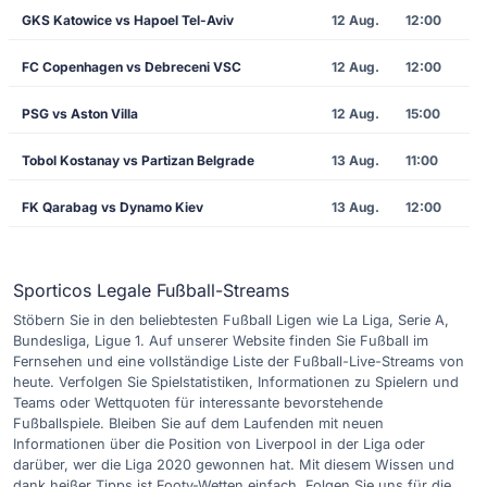
GKS Katowice vs Hapoel Tel-Aviv
12 Aug.
12:00
FC Copenhagen vs Debreceni VSC
12 Aug.
12:00
PSG vs Aston Villa
12 Aug.
15:00
Tobol Kostanay vs Partizan Belgrade
13 Aug.
11:00
FK Qarabag vs Dynamo Kiev
13 Aug.
12:00
Sporticos Legale Fußball-Streams
Stöbern Sie in den beliebtesten Fußball Ligen wie La Liga, Serie A,
Bundesliga, Ligue 1. Auf unserer Website finden Sie Fußball im
Fernsehen und eine vollständige Liste der Fußball-Live-Streams von
heute. Verfolgen Sie Spielstatistiken, Informationen zu Spielern und
Teams oder Wettquoten für interessante bevorstehende
Fußballspiele. Bleiben Sie auf dem Laufenden mit neuen
Informationen über die Position von Liverpool in der Liga oder
darüber, wer die Liga 2020 gewonnen hat. Mit diesem Wissen und
dank heißer Tipps ist Footy-Wetten einfach. Folgen Sie uns für die