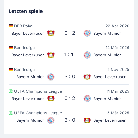
Letzten spiele
DFB Pokal
22 Apr 2026
0 : 2
Bayer Leverkusen
Bayern Munich
Bundesliga
14 Mär 2026
1 : 1
Bayer Leverkusen
Bayern Munich
Bundesliga
1 Nov 2025
3 : 0
Bayern Munich
Bayer Leverkusen
UEFA Champions League
11 Mär 2025
0 : 2
Bayer Leverkusen
Bayern Munich
UEFA Champions League
5 Mär 2025
3 : 0
Bayern Munich
Bayer Leverkusen