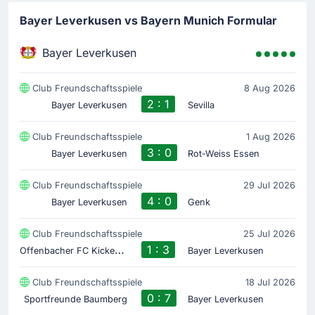
Bayer Leverkusen vs Bayern Munich Formular
Bayer Leverkusen
Club Freundschaftsspiele
8 Aug 2026
2 : 1
Bayer Leverkusen
Sevilla
Club Freundschaftsspiele
1 Aug 2026
3 : 0
Bayer Leverkusen
Rot-Weiss Essen
Club Freundschaftsspiele
29 Jul 2026
4 : 0
Bayer Leverkusen
Genk
Club Freundschaftsspiele
25 Jul 2026
O
ffenbacher FC Kickers 1901
1 : 3
Bayer Leverkusen
Club Freundschaftsspiele
18 Jul 2026
0 : 7
Sportfreunde Baumberg
Bayer Leverkusen