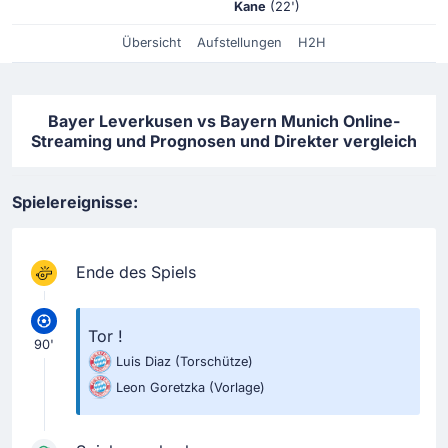
Kane
(22')
Übersicht
Aufstellungen
H2H
Bayer Leverkusen vs Bayern Munich Online-
Streaming und Prognosen und Direkter vergleich
Spielereignisse:
Ende des Spiels
Tor !
90'
Luis Diaz
(Torschütze)
Leon Goretzka
(Vorlage)