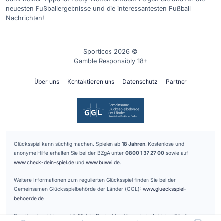
neuesten Fußballergebnisse und die interessantesten Fußball
Nachrichten!
Sporticos 2026 ©
Gamble Responsibly 18+
Über uns
Kontaktieren uns
Datenschutz
Partner
Glücksspiel kann süchtig machen. Spielen ab
18 Jahren
. Kostenlose und
anonyme Hilfe erhalten Sie bei der BZgA unter
0800 1 37 27 00
sowie auf
www.check-dein-spiel.de
und
www.buwei.de
.
Weitere Informationen zum regulierten Glücksspiel finden Sie bei der
Gemeinsamen Glücksspielbehörde der Länder (GGL):
www.gluecksspiel-
behoerde.de
Sporticos bewirbt ausschließlich in Deutschland lizenzierte Anbieter. Für die