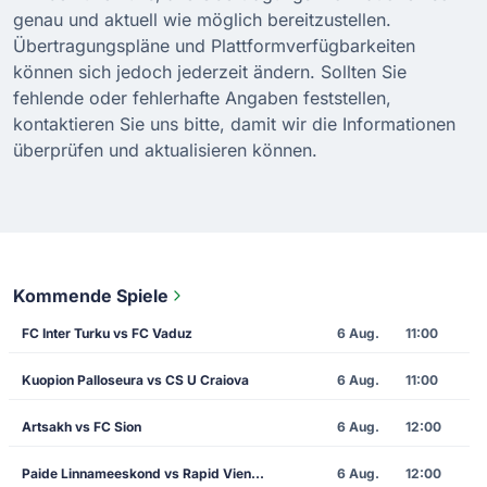
genau und aktuell wie möglich bereitzustellen.
Übertragungspläne und Plattformverfügbarkeiten
können sich jedoch jederzeit ändern. Sollten Sie
fehlende oder fehlerhafte Angaben feststellen,
kontaktieren Sie uns bitte, damit wir die Informationen
überprüfen und aktualisieren können.
Kommende Spiele
FC Inter Turku vs FC Vaduz
6 Aug.
11:00
Kuopion Palloseura vs CS U Craiova
6 Aug.
11:00
Artsakh vs FC Sion
6 Aug.
12:00
Paide Linnameeskond vs Rapid Vienna
6 Aug.
12:00