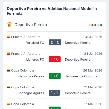
Deportivo Pereira vs Atletico Nacional Medellin
Formular
Deportivo Pereira
Primera A, Apertura
31 Jul 2026
0 : 0
Fortaleza FC
Deportivo Pereira
Primera A, Apertura
24 Jul 2026
1 : 0
Llaneros FC
Deportivo Pereira
Copa Colombia
26 Mai 2026
1 : 0
Deportivo Pereira
Jaguares de Cordoba
Copa Colombia
21 Mai 2026
1 : 1
Rionegro Aguilas
Deportivo Pereira
Copa Colombia
17 Mai 2026