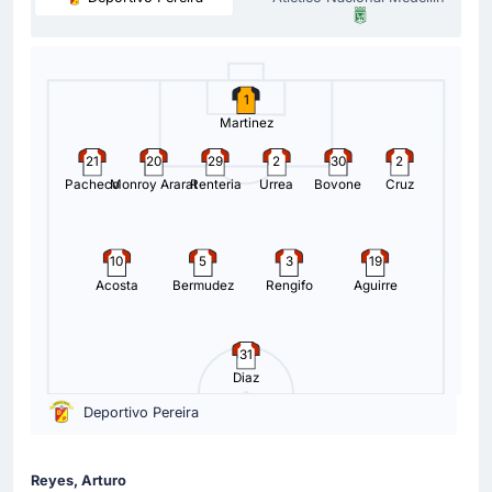
69'
Eduard Bello
Marlos Moreno
1
Spielerwechsel
Martinez
68'
Jorge Bermudez
21
20
29
2
30
2
Luis Moreno
Pacheco
Monroy Ararat
Renteria
Urrea
Bovone
Cruz
Spielerwechsel
63'
Sebastian Acosta
10
5
3
19
Luis Mosquera
Acosta
Bermudez
Rengifo
Aguirre
Spielerwechsel
31
62'
Manuel Diaz
Diaz
Jhon Largacha
Deportivo Pereira
Spielerwechsel
Reyes, Arturo
62'
Andres Sarmiento