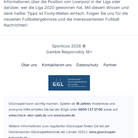
Informationen über die Position von Liverpool in der Liga oder
darüber, wer die Liga 2020 gewonnen hat. Mit diesem Wissen und
dank heißer Tipps ist Footy-Wetten einfach. Folgen Sie uns für die
neuesten Fußballergebnisse und die interessantesten Fußball
Nachrichten!
Sporticos 2026 ©
Gamble Responsibly 18+
Über uns
Kontaktieren uns
Datenschutz
Partner
Glücksspiel kann süchtig machen. Spielen ab
18 Jahren
. Kostenlose und
anonyme Hilfe erhalten Sie bei der BZgA unter
0800 1 37 27 00
sowie auf
www.check-dein-spiel.de
und
www.buwei.de
.
Weitere Informationen zum regulierten Glücksspiel finden Sie bei der
Gemeinsamen Glücksspielbehörde der Länder (GGL):
www.gluecksspiel-
behoerde.de