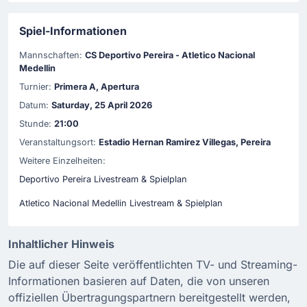
Spiel-Informationen
Mannschaften:
CS Deportivo Pereira - Atletico Nacional
Medellin
Turnier:
Primera A, Apertura
Datum:
Saturday, 25 April 2026
Stunde:
21:00
Veranstaltungsort:
Estadio Hernan Ramirez Villegas, Pereira
Weitere Einzelheiten:
Deportivo Pereira Livestream & Spielplan
Atletico Nacional Medellin Livestream & Spielplan
Inhaltlicher Hinweis
Die auf dieser Seite veröffentlichten TV- und Streaming-
Informationen basieren auf Daten, die von unseren
offiziellen Übertragungspartnern bereitgestellt werden,