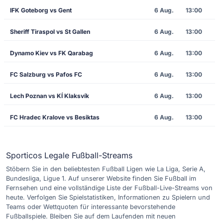
IFK Goteborg vs Gent
6 Aug.
13:00
Sheriff Tiraspol vs St Gallen
6 Aug.
13:00
Dynamo Kiev vs FK Qarabag
6 Aug.
13:00
FC Salzburg vs Pafos FC
6 Aug.
13:00
Lech Poznan vs KÍ Klaksvík
6 Aug.
13:00
FC Hradec Kralove vs Besiktas
6 Aug.
13:00
Sporticos Legale Fußball-Streams
Stöbern Sie in den beliebtesten Fußball Ligen wie La Liga, Serie A,
Bundesliga, Ligue 1. Auf unserer Website finden Sie Fußball im
Fernsehen und eine vollständige Liste der Fußball-Live-Streams von
heute. Verfolgen Sie Spielstatistiken, Informationen zu Spielern und
Teams oder Wettquoten für interessante bevorstehende
Fußballspiele. Bleiben Sie auf dem Laufenden mit neuen