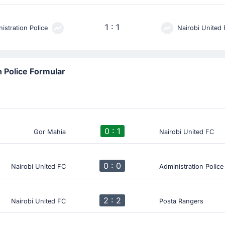
1 : 1
istration Police
Nairobi United
n Police Formular
0 : 1
Gor Mahia
Nairobi United FC
0 : 0
Nairobi United FC
Administration Police
2 : 2
Nairobi United FC
Posta Rangers