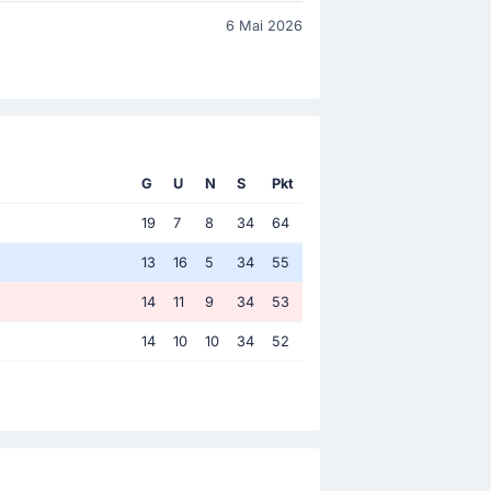
6 Mai 2026
G
U
N
S
Pkt
19
7
8
34
64
13
16
5
34
55
14
11
9
34
53
14
10
10
34
52