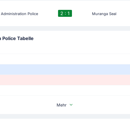
2 : 1
Administration Police
Muranga Seal
 Police Tabelle
Mehr