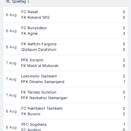
16. Spieltag
FC Nasaf
0
8 Aug
FK Kokand 1912
0
FC Bunyodkor
2
8 Aug
FK Agmk
3
FK Neftchi Fargona
5
8 Aug
Qizilqum Zarafshon
0
PFK Xorazm
2
7 Aug
FK Mash`al Muborak
0
Lokomotiv Tashkent
2
7 Aug
PFK Dinamo Samarqand
1
FK Termez Surkhon
0
7 Aug
PFK Navbahor Namangan
1
FC Pakhtakor Tashkent
2
6 Aug
FK Buxoro
2
PFC Sogdiana
1
6 Aug
FC Andijon
0