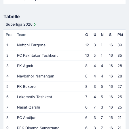
Tabelle
Superliga 2026
Pos
Team
G
U
N
S
Pkt
1
Neftchi Fargona
12
3
1
16
39
2
FC Pakhtakor Tashkent
10
5
1
16
35
3
FK Agmk
8
4
4
16
28
4
Navbahor Namangan
8
4
4
16
28
5
FK Buxoro
8
3
5
16
27
6
Lokomotiv Tashkent
7
4
5
16
25
7
Nasaf Qarshi
6
7
3
16
25
8
FC Andijon
6
3
7
16
21
9
PFK Dinamo Samarqand
6
3
7
16
21