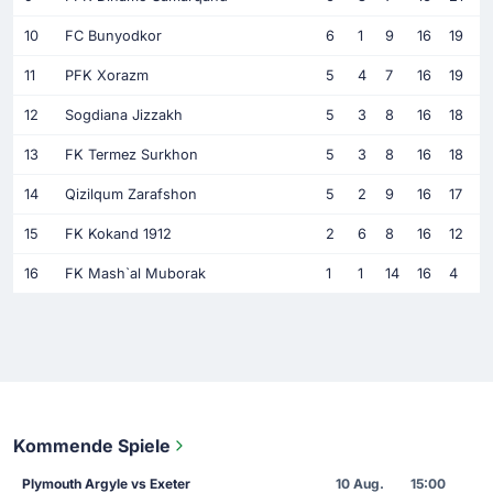
10
FC Bunyodkor
6
1
9
16
19
11
PFK Xorazm
5
4
7
16
19
12
Sogdiana Jizzakh
5
3
8
16
18
13
FK Termez Surkhon
5
3
8
16
18
14
Qizilqum Zarafshon
5
2
9
16
17
15
FK Kokand 1912
2
6
8
16
12
16
FK Mash`al Muborak
1
1
14
16
4
Kommende Spiele
Plymouth Argyle vs Exeter
10 Aug.
15:00