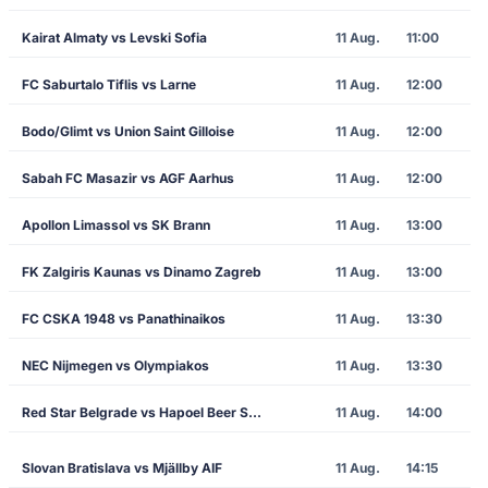
Kairat Almaty vs Levski Sofia
11 Aug.
11:00
FC Saburtalo Tiflis vs Larne
11 Aug.
12:00
Bodo/Glimt vs Union Saint Gilloise
11 Aug.
12:00
Sabah FC Masazir vs AGF Aarhus
11 Aug.
12:00
Apollon Limassol vs SK Brann
11 Aug.
13:00
FK Zalgiris Kaunas vs Dinamo Zagreb
11 Aug.
13:00
FC CSKA 1948 vs Panathinaikos
11 Aug.
13:30
NEC Nijmegen vs Olympiakos
11 Aug.
13:30
Red Star Belgrade vs Hapoel Beer Sheva
11 Aug.
14:00
Slovan Bratislava vs Mjällby AIF
11 Aug.
14:15