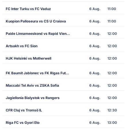
FC Inter Turku vs FC Vaduz
6 Aug.
11:00
Kuopion Palloseura vs CS U Craiova
6 Aug.
11:00
Paide Linnameeskond vs Rapid Vienna
6 Aug.
12:00
Artsakh vs FC Sion
6 Aug.
12:00
HJK Helsinki vs Motherwell
6 Aug.
12:00
FK Baumit Jablonec vs FK Rigas Futbola Skola
6 Aug.
12:00
Maccabi Tel Aviv vs ZSKA Sofia
6 Aug.
12:00
Jagiellonia Bialystok vs Rangers
6 Aug.
12:00
CFR Cluj vs Tromsö IL
6 Aug.
12:30
Riga FC vs Gyori Eto
6 Aug.
13:00