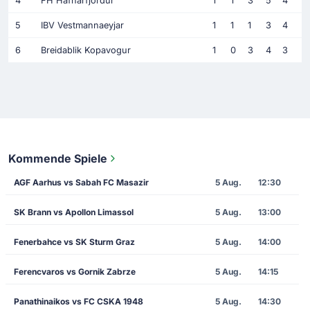
4
FH Hafnarfjordur
1
1
3
5
4
5
IBV Vestmannaeyjar
1
1
1
3
4
6
Breidablik Kopavogur
1
0
3
4
3
Kommende Spiele
AGF Aarhus vs Sabah FC Masazir
5 Aug.
12:30
SK Brann vs Apollon Limassol
5 Aug.
13:00
Fenerbahce vs SK Sturm Graz
5 Aug.
14:00
Ferencvaros vs Gornik Zabrze
5 Aug.
14:15
Panathinaikos vs FC CSKA 1948
5 Aug.
14:30