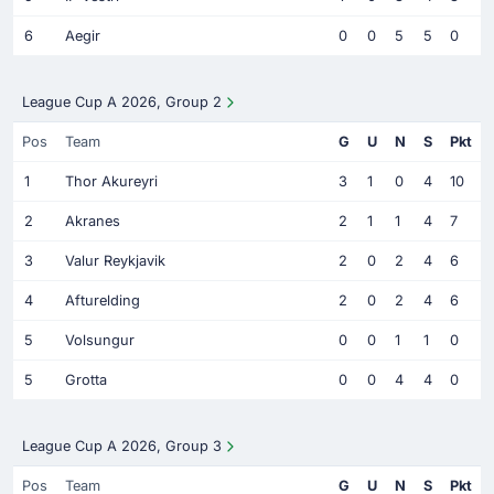
6
Aegir
0
0
5
5
0
League Cup A 2026, Group 2
Pos
Team
G
U
N
S
Pkt
1
Thor Akureyri
3
1
0
4
10
2
Akranes
2
1
1
4
7
3
Valur Reykjavik
2
0
2
4
6
4
Afturelding
2
0
2
4
6
5
Volsungur
0
0
1
1
0
5
Grotta
0
0
4
4
0
League Cup A 2026, Group 3
Pos
Team
G
U
N
S
Pkt