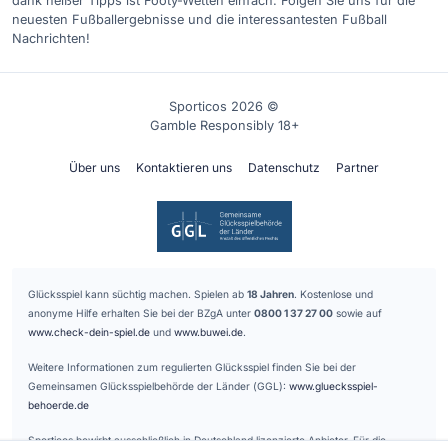
dank heißer Tipps ist Footy-Wetten einfach. Folgen Sie uns für die
neuesten Fußballergebnisse und die interessantesten Fußball
Nachrichten!
Sporticos 2026 ©
Gamble Responsibly 18+
Über uns
Kontaktieren uns
Datenschutz
Partner
Glücksspiel kann süchtig machen. Spielen ab
18 Jahren
. Kostenlose und
anonyme Hilfe erhalten Sie bei der BZgA unter
0800 1 37 27 00
sowie auf
www.check-dein-spiel.de
und
www.buwei.de
.
Weitere Informationen zum regulierten Glücksspiel finden Sie bei der
Gemeinsamen Glücksspielbehörde der Länder (GGL):
www.gluecksspiel-
behoerde.de
Sporticos bewirbt ausschließlich in Deutschland lizenzierte Anbieter. Für die