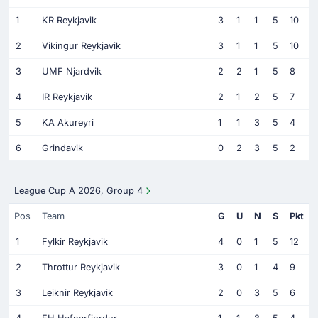
1
KR Reykjavik
3
1
1
5
10
2
Vikingur Reykjavik
3
1
1
5
10
3
UMF Njardvik
2
2
1
5
8
4
IR Reykjavik
2
1
2
5
7
5
KA Akureyri
1
1
3
5
4
6
Grindavik
0
2
3
5
2
League Cup A 2026, Group 4
Pos
Team
G
U
N
S
Pkt
1
Fylkir Reykjavik
4
0
1
5
12
2
Throttur Reykjavik
3
0
1
4
9
3
Leiknir Reykjavik
2
0
3
5
6