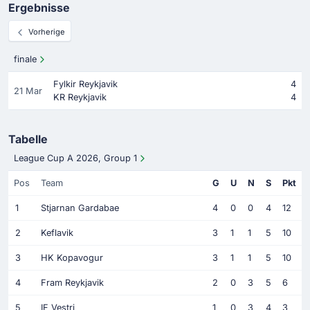
Ergebnisse
Vorherige
finale
Fylkir Reykjavik
4
21 Mar
KR Reykjavik
4
Tabelle
League Cup A 2026, Group 1
Pos
Team
G
U
N
S
Pkt
1
Stjarnan Gardabae
4
0
0
4
12
2
Keflavik
3
1
1
5
10
3
HK Kopavogur
3
1
1
5
10
4
Fram Reykjavik
2
0
3
5
6
5
IF Vestri
1
0
3
4
3