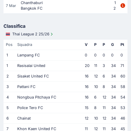
Chanthaburi
1
7 Mar
Bangkok FC
2
Classifica
Thai League 2 25/26
Pos
Squadra
V
P
P
G
Pt
1
Lampang FC
0
0
0
0
0
1
Rasisalai United
20
11
3
34
71
2
Sisaket United FC
16
12
6
34
60
3
Pattani FC
16
10
8
34
58
4
Nongbua Pitchaya FC
16
6
12
34
54
5
Police Tero FC
15
8
11
34
53
6
Chainat
12
10
12
34
46
7
Khon Kaen United FC
11
12
11
34
45