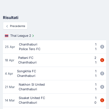
Risultati
Precedente
Thai League 2
Chanthaburi
1
25 Apr
Police Tero FC
1
Pattani FC
2
18 Apr
Chanthaburi
1
Songkhla FC
1
4 Apr
Chanthaburi
1
Nakhon SI United
1
21 Mar
Chanthaburi
1
Sisaket United FC
1
14 Mar
Chanthaburi
0