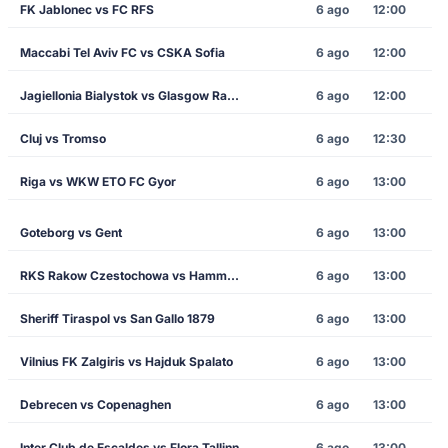
FK Jablonec vs FC RFS
6 ago
12:00
Maccabi Tel Aviv FC vs CSKA Sofia
6 ago
12:00
Jagiellonia Bialystok vs Glasgow Rangers
6 ago
12:00
Cluj vs Tromso
6 ago
12:30
Riga vs WKW ETO FC Gyor
6 ago
13:00
Goteborg vs Gent
6 ago
13:00
RKS Rakow Czestochowa vs Hammarby
6 ago
13:00
Sheriff Tiraspol vs San Gallo 1879
6 ago
13:00
Vilnius FK Zalgiris vs Hajduk Spalato
6 ago
13:00
Debrecen vs Copenaghen
6 ago
13:00
Inter Club de Escaldes vs Flora Tallinn
6 ago
13:00