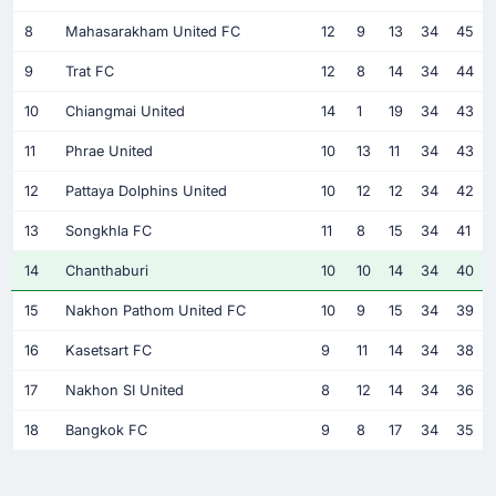
8
Mahasarakham United FC
12
9
13
34
45
9
Trat FC
12
8
14
34
44
10
Chiangmai United
14
1
19
34
43
11
Phrae United
10
13
11
34
43
12
Pattaya Dolphins United
10
12
12
34
42
13
Songkhla FC
11
8
15
34
41
14
Chanthaburi
10
10
14
34
40
15
Nakhon Pathom United FC
10
9
15
34
39
16
Kasetsart FC
9
11
14
34
38
17
Nakhon SI United
8
12
14
34
36
18
Bangkok FC
9
8
17
34
35