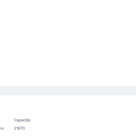
Capacità:
no
21670