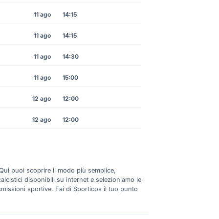
11 ago
14:15
11 ago
14:15
11 ago
14:30
11 ago
15:00
12 ago
12:00
12 ago
12:00
 Qui puoi scoprire il modo più semplice,
lcistici disponibili su internet e selezioniamo le
smissioni sportive. Fai di Sporticos il tuo punto