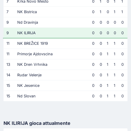
7
Krka Novo Mesto
0
1
0
1
1
7
NK Bistrica
0
1
0
1
1
9
Nd Dravinja
0
0
0
0
0
9
NK ILIRIJA
0
0
0
0
0
11
NK BREŽICE 1919
0
0
1
1
0
11
Primorje Ajdovscina
0
0
1
1
0
13
NK Dren Vrhnika
0
0
1
1
0
14
Rudar Velenje
0
0
1
1
0
15
NK Jesenice
0
0
1
1
0
15
Nd Slovan
0
0
1
1
0
NK ILIRIJA gioca attualmente