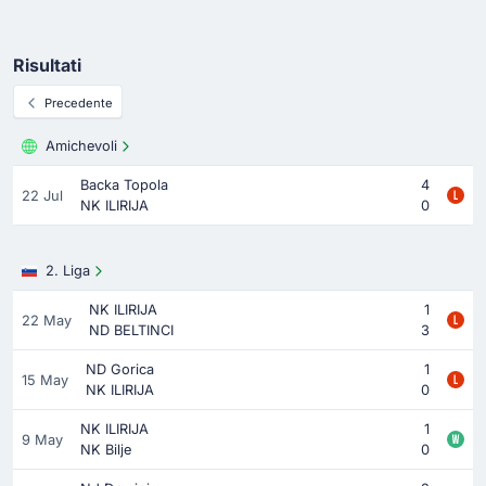
Risultati
Precedente
Amichevoli
Backa Topola
4
22 Jul
NK ILIRIJA
0
2. Liga
NK ILIRIJA
1
22 May
ND BELTINCI
3
ND Gorica
1
15 May
NK ILIRIJA
0
NK ILIRIJA
1
9 May
NK Bilje
0