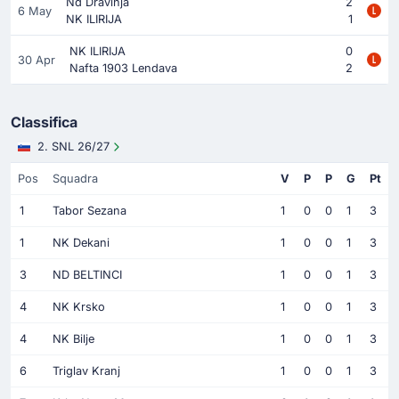
Nd Dravinja
2
6 May
NK ILIRIJA
1
NK ILIRIJA
0
30 Apr
Nafta 1903 Lendava
2
Classifica
2. SNL 26/27
Pos
Squadra
V
P
P
G
Pt
1
Tabor Sezana
1
0
0
1
3
1
NK Dekani
1
0
0
1
3
3
ND BELTINCI
1
0
0
1
3
4
NK Krsko
1
0
0
1
3
4
NK Bilje
1
0
0
1
3
6
Triglav Kranj
1
0
0
1
3