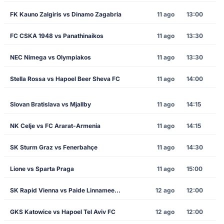
FK Kauno Zalgiris vs Dinamo Zagabria
11 ago
13:00
FC CSKA 1948 vs Panathinaikos
11 ago
13:30
NEC Nimega vs Olympiakos
11 ago
13:30
Stella Rossa vs Hapoel Beer Sheva FC
11 ago
14:00
Slovan Bratislava vs Mjallby
11 ago
14:15
NK Celje vs FC Ararat-Armenia
11 ago
14:15
SK Sturm Graz vs Fenerbahçe
11 ago
14:30
Lione vs Sparta Praga
11 ago
15:00
SK Rapid Vienna vs Paide Linnameeskond
12 ago
12:00
GKS Katowice vs Hapoel Tel Aviv FC
12 ago
12:00