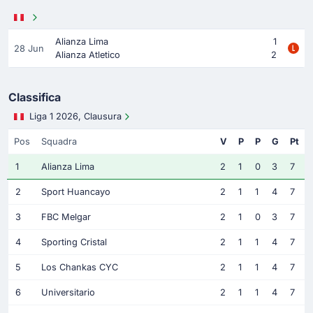
Alianza Lima
1
28 Jun
Alianza Atletico
2
Classifica
Liga 1 2026, Clausura
Pos
Squadra
V
P
P
G
Pt
1
Alianza Lima
2
1
0
3
7
2
Sport Huancayo
2
1
1
4
7
3
FBC Melgar
2
1
0
3
7
4
Sporting Cristal
2
1
1
4
7
5
Los Chankas CYC
2
1
1
4
7
6
Universitario
2
1
1
4
7