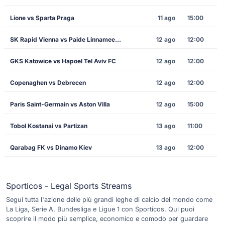
Lione vs Sparta Praga
11 ago
15:00
SK Rapid Vienna vs Paide Linnameeskond
12 ago
12:00
GKS Katowice vs Hapoel Tel Aviv FC
12 ago
12:00
Copenaghen vs Debrecen
12 ago
12:00
Paris Saint-Germain vs Aston Villa
12 ago
15:00
Tobol Kostanai vs Partizan
13 ago
11:00
Qarabag FK vs Dinamo Kiev
13 ago
12:00
Sporticos - Legal Sports Streams
Segui tutta l'azione delle più grandi leghe di calcio del mondo come
La Liga, Serie A, Bundesliga e Ligue 1 con Sporticos. Qui puoi
scoprire il modo più semplice, economico e comodo per guardare