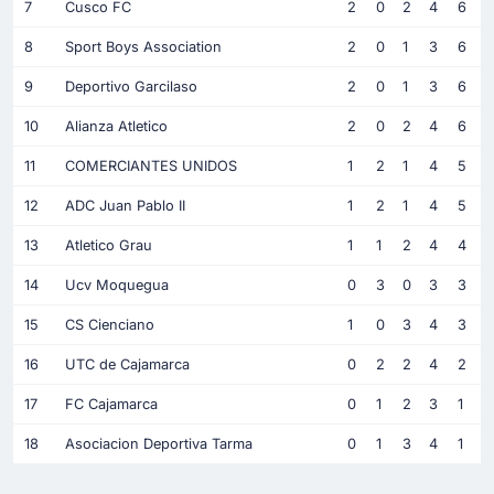
7
Cusco FC
2
0
2
4
6
8
Sport Boys Association
2
0
1
3
6
9
Deportivo Garcilaso
2
0
1
3
6
10
Alianza Atletico
2
0
2
4
6
11
COMERCIANTES UNIDOS
1
2
1
4
5
12
ADC Juan Pablo II
1
2
1
4
5
13
Atletico Grau
1
1
2
4
4
14
Ucv Moquegua
0
3
0
3
3
15
CS Cienciano
1
0
3
4
3
16
UTC de Cajamarca
0
2
2
4
2
17
FC Cajamarca
0
1
2
3
1
18
Asociacion Deportiva Tarma
0
1
3
4
1