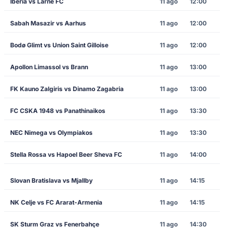
Iberia vs Larne FC
11 ago
12:00
Sabah Masazir vs Aarhus
11 ago
12:00
Bodø Glimt vs Union Saint Gilloise
11 ago
12:00
Apollon Limassol vs Brann
11 ago
13:00
FK Kauno Zalgiris vs Dinamo Zagabria
11 ago
13:00
FC CSKA 1948 vs Panathinaikos
11 ago
13:30
NEC Nimega vs Olympiakos
11 ago
13:30
Stella Rossa vs Hapoel Beer Sheva FC
11 ago
14:00
Slovan Bratislava vs Mjallby
11 ago
14:15
NK Celje vs FC Ararat-Armenia
11 ago
14:15
SK Sturm Graz vs Fenerbahçe
11 ago
14:30