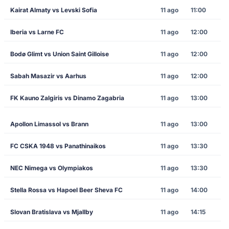
Kairat Almaty vs Levski Sofia
11 ago
11:00
Iberia vs Larne FC
11 ago
12:00
Bodø Glimt vs Union Saint Gilloise
11 ago
12:00
Sabah Masazir vs Aarhus
11 ago
12:00
FK Kauno Zalgiris vs Dinamo Zagabria
11 ago
13:00
Apollon Limassol vs Brann
11 ago
13:00
FC CSKA 1948 vs Panathinaikos
11 ago
13:30
NEC Nimega vs Olympiakos
11 ago
13:30
Stella Rossa vs Hapoel Beer Sheva FC
11 ago
14:00
Slovan Bratislava vs Mjallby
11 ago
14:15