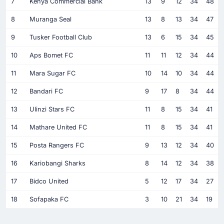
7
Kenya Commercial Bank
13
9
12
34
48
8
Muranga Seal
13
8
13
34
47
9
Tusker Football Club
13
6
15
34
45
10
Aps Bomet FC
11
11
12
34
44
11
Mara Sugar FC
10
14
10
34
44
12
Bandari FC
9
17
8
34
44
13
Ulinzi Stars FC
11
8
15
34
41
14
Mathare United FC
11
8
15
34
41
15
Posta Rangers FC
9
13
12
34
40
16
Kariobangi Sharks
8
14
12
34
38
17
Bidco United
5
12
17
34
27
18
Sofapaka FC
3
10
21
34
19