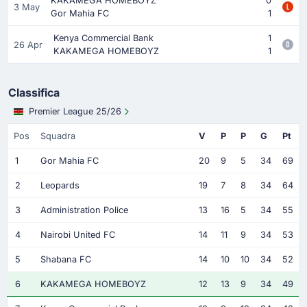
KAKAMEGA HOMEBOYZ
0
3 May
Gor Mahia FC
1
Kenya Commercial Bank
1
26 Apr
KAKAMEGA HOMEBOYZ
1
Classifica
Premier League 25/26
Pos
Squadra
V
P
P
G
Pt
1
Gor Mahia FC
20
9
5
34
69
2
Leopards
19
7
8
34
64
3
Administration Police
13
16
5
34
55
4
Nairobi United FC
14
11
9
34
53
5
Shabana FC
14
10
10
34
52
6
KAKAMEGA HOMEBOYZ
12
13
9
34
49