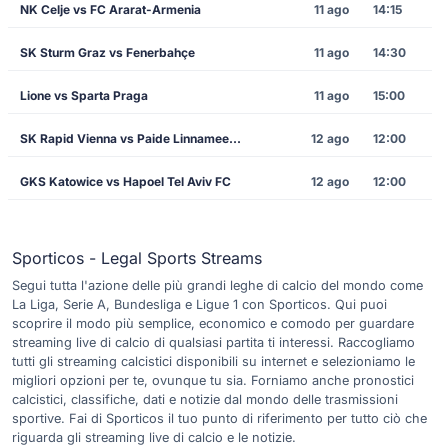
NK Celje vs FC Ararat-Armenia
11 ago
14:15
SK Sturm Graz vs Fenerbahçe
11 ago
14:30
Lione vs Sparta Praga
11 ago
15:00
SK Rapid Vienna vs Paide Linnameeskond
12 ago
12:00
GKS Katowice vs Hapoel Tel Aviv FC
12 ago
12:00
Sporticos - Legal Sports Streams
Segui tutta l'azione delle più grandi leghe di calcio del mondo come
La Liga, Serie A, Bundesliga e Ligue 1 con Sporticos. Qui puoi
scoprire il modo più semplice, economico e comodo per guardare
streaming live di calcio di qualsiasi partita ti interessi. Raccogliamo
tutti gli streaming calcistici disponibili su internet e selezioniamo le
migliori opzioni per te, ovunque tu sia. Forniamo anche pronostici
calcistici, classifiche, dati e notizie dal mondo delle trasmissioni
sportive. Fai di Sporticos il tuo punto di riferimento per tutto ciò che
riguarda gli streaming live di calcio e le notizie.