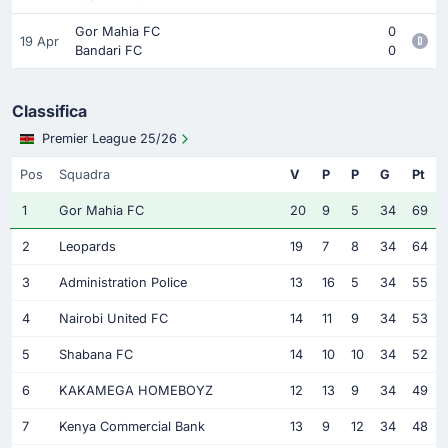
Gor Mahia FC
0
19 Apr
Bandari FC
0
Classifica
Premier League 25/26
Pos
Squadra
V
P
P
G
Pt
1
Gor Mahia FC
20
9
5
34
69
2
Leopards
19
7
8
34
64
3
Administration Police
13
16
5
34
55
4
Nairobi United FC
14
11
9
34
53
5
Shabana FC
14
10
10
34
52
6
KAKAMEGA HOMEBOYZ
12
13
9
34
49
7
Kenya Commercial Bank
13
9
12
34
48