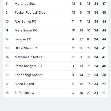
8
Muranga Seal
13
8
13
34
47
9
Tusker Football Club
13
6
15
34
45
10
Aps Bomet FC
11
11
12
34
44
11
Mara Sugar FC
10
14
10
34
44
12
Bandari FC
9
17
8
34
44
13
Ulinzi Stars FC
11
8
15
34
41
14
Mathare United FC
11
8
15
34
41
15
Posta Rangers FC
9
13
12
34
40
16
Kariobangi Sharks
8
14
12
34
38
17
Bidco United
5
12
17
34
27
18
Sofapaka FC
3
10
21
34
19