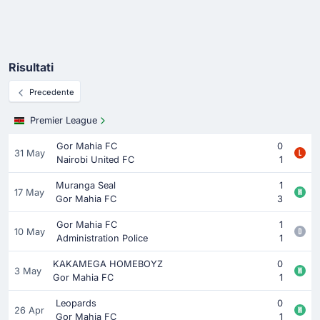
Risultati
Precedente
Premier League
Gor Mahia FC
0
31 May
Nairobi United FC
1
Muranga Seal
1
17 May
Gor Mahia FC
3
Gor Mahia FC
1
10 May
Administration Police
1
KAKAMEGA HOMEBOYZ
0
3 May
Gor Mahia FC
1
Leopards
0
26 Apr
Gor Mahia FC
1