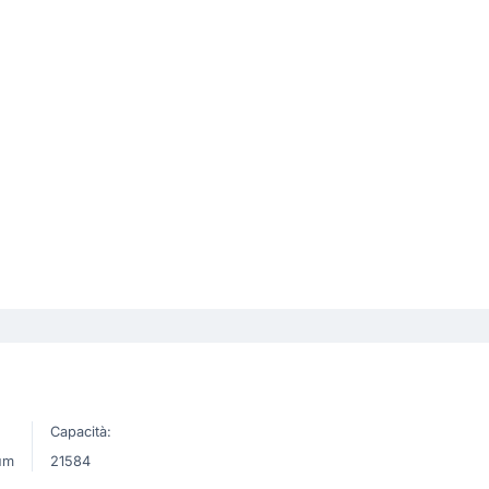
Capacità:
um
21584