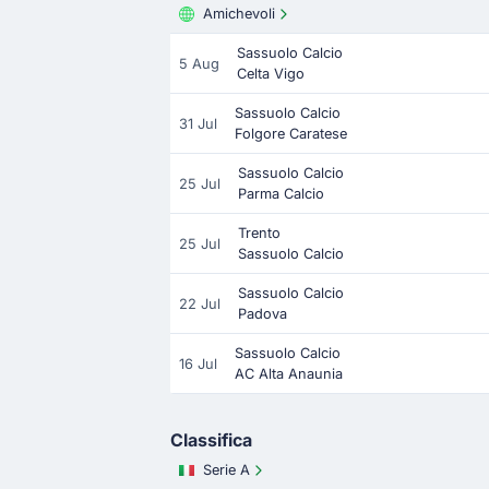
Amichevoli
Sassuolo Calcio
5 Aug
Celta Vigo
Sassuolo Calcio
31 Jul
Folgore Caratese
Sassuolo Calcio
25 Jul
Parma Calcio
Trento
25 Jul
Sassuolo Calcio
Sassuolo Calcio
22 Jul
Padova
Sassuolo Calcio
16 Jul
AC Alta Anaunia
Classifica
Serie A