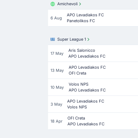
Amichevoli
APO Levadiakos FC
6 Aug
Panetolikos FC
Super League 1
Aris Salonicco
17 May
APO Levadiakos FC
APO Levadiakos FC
13 May
OFI Creta
Volos NPS
10 May
APO Levadiakos FC
APO Levadiakos FC
3 May
Volos NPS
OFI Creta
18 Apr
APO Levadiakos FC