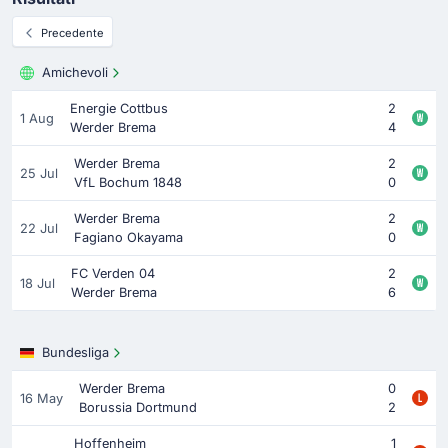
Precedente
Amichevoli
Energie Cottbus
2
1 Aug
Werder Brema
4
Werder Brema
2
25 Jul
VfL Bochum 1848
0
Werder Brema
2
22 Jul
Fagiano Okayama
0
FC Verden 04
2
18 Jul
Werder Brema
6
Bundesliga
Werder Brema
0
16 May
Borussia Dortmund
2
Hoffenheim
1