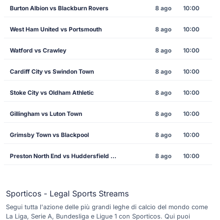
Burton Albion vs Blackburn Rovers
8 ago
10:00
West Ham United vs Portsmouth
8 ago
10:00
Watford vs Crawley
8 ago
10:00
Cardiff City vs Swindon Town
8 ago
10:00
Stoke City vs Oldham Athletic
8 ago
10:00
Gillingham vs Luton Town
8 ago
10:00
Grimsby Town vs Blackpool
8 ago
10:00
Preston North End vs Huddersfield Town
8 ago
10:00
Sporticos - Legal Sports Streams
Segui tutta l'azione delle più grandi leghe di calcio del mondo come
La Liga, Serie A, Bundesliga e Ligue 1 con Sporticos. Qui puoi