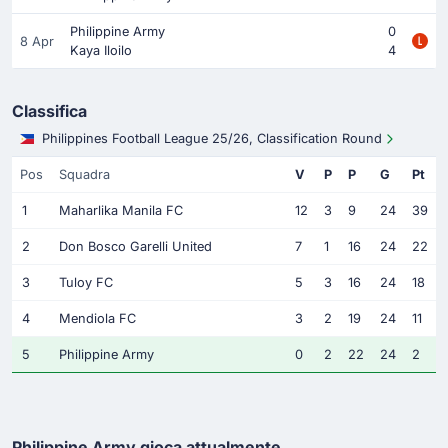
Philippine Army
0
8 Apr
Kaya Iloilo
4
Classifica
Philippines Football League 25/26, Classification Round
Pos
Squadra
V
P
P
G
Pt
1
Maharlika Manila FC
12
3
9
24
39
2
Don Bosco Garelli United
7
1
16
24
22
3
Tuloy FC
5
3
16
24
18
4
Mendiola FC
3
2
19
24
11
5
Philippine Army
0
2
22
24
2
Philippine Army gioca attualmente