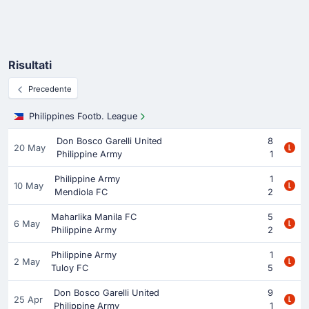
Risultati
Precedente
Philippines Footb. League
Don Bosco Garelli United
8
20 May
Philippine Army
1
Philippine Army
1
10 May
Mendiola FC
2
Maharlika Manila FC
5
6 May
Philippine Army
2
Philippine Army
1
2 May
Tuloy FC
5
Don Bosco Garelli United
9
25 Apr
Philippine Army
1