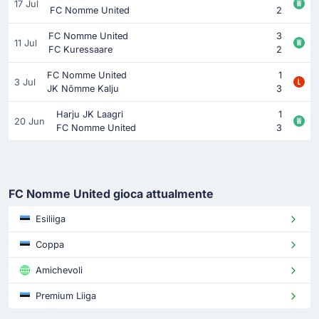
17 Jul
FC Nomme United
2
FC Nomme United
3
11 Jul
FC Kuressaare
2
FC Nomme United
1
3 Jul
JK Nõmme Kalju
3
Harju JK Laagri
1
20 Jun
FC Nomme United
3
FC Nomme United gioca attualmente
Esiliiga
Coppa
Amichevoli
Premium Liiga