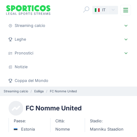
Me
IT
Streaming calcio
Leghe
Pronostici
Notizie
Coppa del Mondo
Streaming calcio
Esiliiga
FC Nomme United
FC Nomme United
Paese:
Città:
Stadio:
Estonia
Nomme
Manniku Staadion