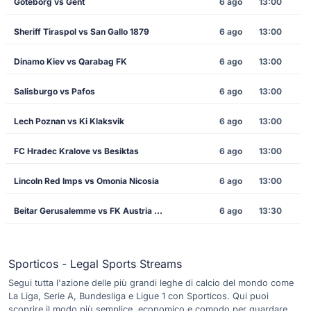
Goteborg vs Gent
6 ago
13:00
Sheriff Tiraspol vs San Gallo 1879
6 ago
13:00
Dinamo Kiev vs Qarabag FK
6 ago
13:00
Salisburgo vs Pafos
6 ago
13:00
Lech Poznan vs Ki Klaksvik
6 ago
13:00
FC Hradec Kralove vs Besiktas
6 ago
13:00
Lincoln Red Imps vs Omonia Nicosia
6 ago
13:00
Beitar Gerusalemme vs FK Austria Wien
6 ago
13:30
Sporticos - Legal Sports Streams
Segui tutta l'azione delle più grandi leghe di calcio del mondo come
La Liga, Serie A, Bundesliga e Ligue 1 con Sporticos. Qui puoi
scoprire il modo più semplice, economico e comodo per guardare