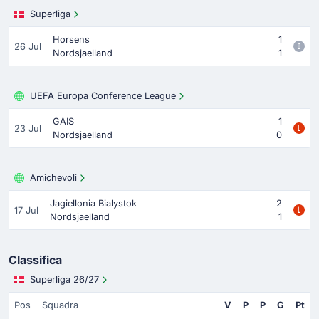
Superliga
Horsens
1
26 Jul
Nordsjaelland
1
UEFA Europa Conference League
GAIS
1
23 Jul
Nordsjaelland
0
Amichevoli
Jagiellonia Bialystok
2
17 Jul
Nordsjaelland
1
Classifica
Superliga 26/27
Pos
Squadra
V
P
P
G
Pt