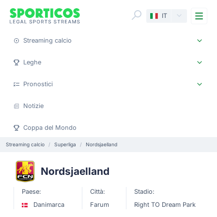
Me
IT
Streaming calcio
Leghe
Pronostici
Notizie
Coppa del Mondo
Streaming calcio
Superliga
Nordsjaelland
Nordsjaelland
Paese:
Città:
Stadio:
Danimarca
Farum
Right TO Dream Park