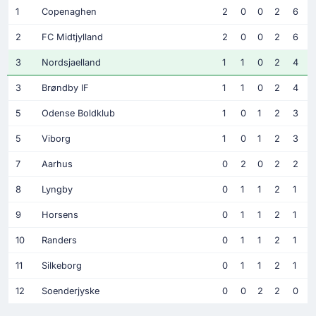
1
Copenaghen
2
0
0
2
6
2
FC Midtjylland
2
0
0
2
6
3
Nordsjaelland
1
1
0
2
4
3
Brøndby IF
1
1
0
2
4
5
Odense Boldklub
1
0
1
2
3
5
Viborg
1
0
1
2
3
7
Aarhus
0
2
0
2
2
8
Lyngby
0
1
1
2
1
9
Horsens
0
1
1
2
1
10
Randers
0
1
1
2
1
11
Silkeborg
0
1
1
2
1
12
Soenderjyske
0
0
2
2
0